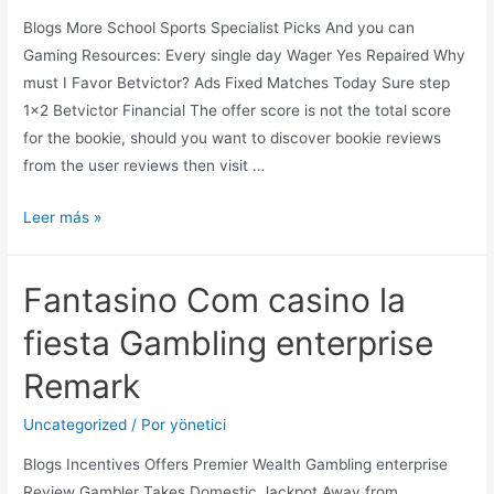
Blogs More School Sports Specialist Picks And you can
Gaming Resources: Every single day Wager Yes Repaired Why
must I Favor Betvictor? Ads Fixed Matches Today Sure step
1×2 Betvictor Financial The offer score is not the total score
for the bookie, should you want to discover bookie reviews
from the user reviews then visit …
Leer más »
Fantasino Com casino la
fiesta Gambling enterprise
Remark
Uncategorized
/ Por
yönetici
Blogs Incentives Offers Premier Wealth Gambling enterprise
Review Gambler Takes Domestic Jackpot Away from