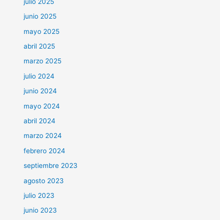
julio 2025
junio 2025
mayo 2025
abril 2025
marzo 2025
julio 2024
junio 2024
mayo 2024
abril 2024
marzo 2024
febrero 2024
septiembre 2023
agosto 2023
julio 2023
junio 2023