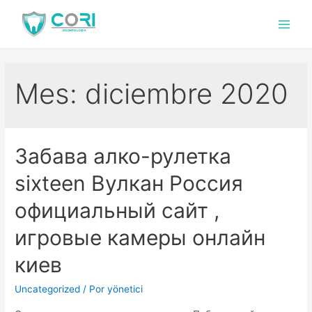
Mes:
diciembre 2020
Забава алко-рулетка
sixteen Вулкан Россия
официальный сайт ,
игровые камеры онлайн
киев
Uncategorized
/ Por
yönetici