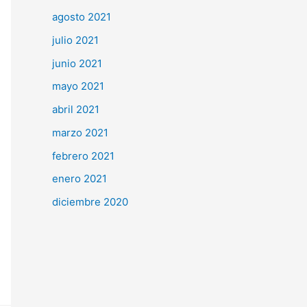
agosto 2021
julio 2021
junio 2021
mayo 2021
abril 2021
marzo 2021
febrero 2021
enero 2021
diciembre 2020