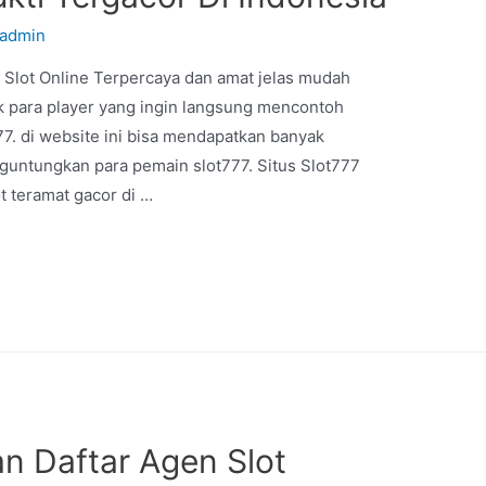
admin
m Slot Online Terpercaya dan amat jelas mudah
uk para player yang ingin langsung mencontoh
7. di website ini bisa mendapatkan banyak
untungkan para pemain slot777. Situs Slot777
t teramat gacor di …
n Daftar Agen Slot