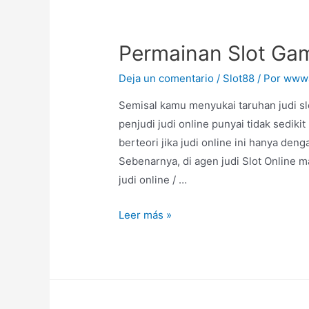
Permainan Slot Game
Deja un comentario
/
Slot88
/ Por
www
Semisal kamu menyukai taruhan judi sl
penjudi judi online punyai tidak sedik
berteori jika judi online ini hanya de
Sebenarnya, di agen judi Slot Online m
judi online / …
Leer más »