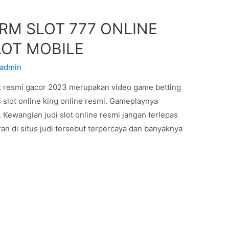
RM SLOT 777 ONLINE
LOT MOBILE
admin
ut resmi gacor 2023 merupakan video game betting
di slot online king online resmi. Gameplaynya
Kewangian judi slot online resmi jangan terlepas
an di situs judi tersebut terpercaya dan banyaknya