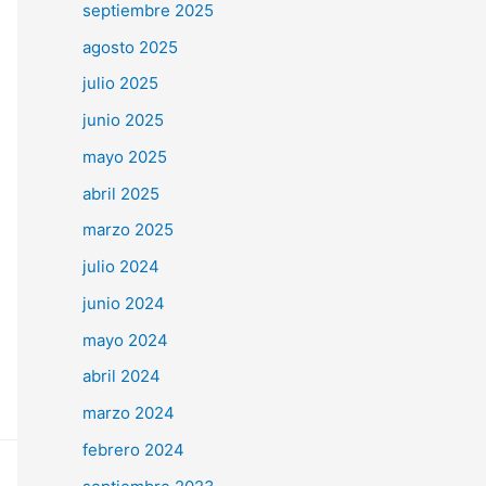
septiembre 2025
agosto 2025
julio 2025
junio 2025
mayo 2025
abril 2025
marzo 2025
julio 2024
junio 2024
mayo 2024
abril 2024
marzo 2024
febrero 2024