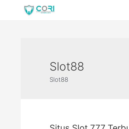
Slot88
Slot88
Situs Slot 777 Terb