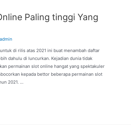
nline Paling tinggi Yang
admin
untuk di rilis atas 2021 ini buat menambah daftar
ih dahulu di luncurkan. Kejadian dunia tidak
n permainan slot online hangat yang spektakuler
membocorkan kepada bettor beberapa permainan slot
ahun 2021. …