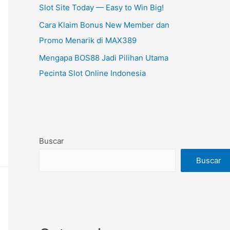
Slot Site Today — Easy to Win Big!
Cara Klaim Bonus New Member dan
Promo Menarik di MAX389
Mengapa BOS88 Jadi Pilihan Utama
Pecinta Slot Online Indonesia
Buscar
Buscar