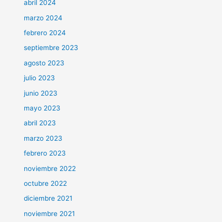
abril 2024
marzo 2024
febrero 2024
septiembre 2023
agosto 2023
julio 2023
junio 2023
mayo 2023
abril 2023
marzo 2023
febrero 2023
noviembre 2022
octubre 2022
diciembre 2021
noviembre 2021