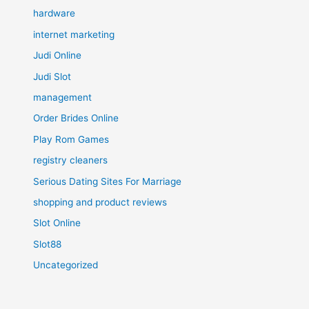
hardware
internet marketing
Judi Online
Judi Slot
management
Order Brides Online
Play Rom Games
registry cleaners
Serious Dating Sites For Marriage
shopping and product reviews
Slot Online
Slot88
Uncategorized