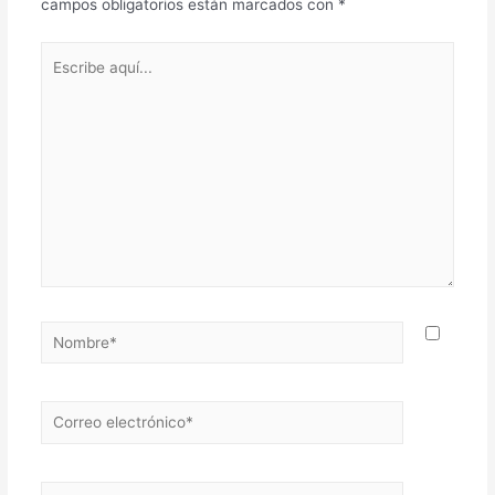
campos obligatorios están marcados con
*