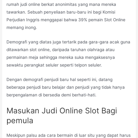
rumah judi online berkat anonimitas yang mana mereka
tawarkan. Sebuah penyeliaan baru-baru ini bagi Komisi
Perjudian Inggris menggapai bahwa 39% pemain Slot Online
memang inong.
Demografi yang diatas juga tertarik pada gara-gara acak guna
ditawarkan slot online, daripada taruhan olahraga atau
permainan meja sehingga mereka suka mengaksesnya
sewaktu perangkat seluler seperti telpon seluler.
Dengan demografi penjudi baru hal seperti ini, datang
beberapa penjudi baru belajar dan penjudi yang tidak hanya
berpengalaman di bersedia demi berhati-hati.
Masukan Judi Online Slot Bagi
pemula
Meskipun palsu ada cara bermain di luar situ yang dapat harus