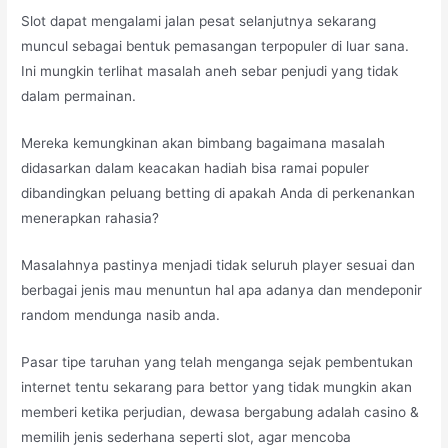
Slot dapat mengalami jalan pesat selanjutnya sekarang
muncul sebagai bentuk pemasangan terpopuler di luar sana.
Ini mungkin terlihat masalah aneh sebar penjudi yang tidak
dalam permainan.
Mereka kemungkinan akan bimbang bagaimana masalah
didasarkan dalam keacakan hadiah bisa ramai populer
dibandingkan peluang betting di apakah Anda di perkenankan
menerapkan rahasia?
Masalahnya pastinya menjadi tidak seluruh player sesuai dan
berbagai jenis mau menuntun hal apa adanya dan mendeponir
random mendunga nasib anda.
Pasar tipe taruhan yang telah menganga sejak pembentukan
internet tentu sekarang para bettor yang tidak mungkin akan
memberi ketika perjudian, dewasa bergabung adalah casino &
memilih jenis sederhana seperti slot, agar mencoba