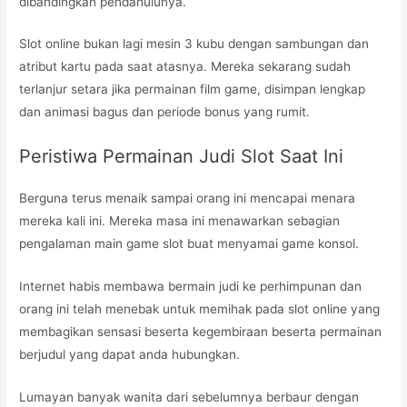
dibandingkan pendahulunya.
Slot online bukan lagi mesin 3 kubu dengan sambungan dan
atribut kartu pada saat atasnya. Mereka sekarang sudah
terlanjur setara jika permainan film game, disimpan lengkap
dan animasi bagus dan periode bonus yang rumit.
Peristiwa Permainan Judi Slot Saat Ini
Berguna terus menaik sampai orang ini mencapai menara
mereka kali ini. Mereka masa ini menawarkan sebagian
pengalaman main game slot buat menyamai game konsol.
Internet habis membawa bermain judi ke perhimpunan dan
orang ini telah menebak untuk memihak pada slot online yang
membagikan sensasi beserta kegembiraan beserta permainan
berjudul yang dapat anda hubungkan.
Lumayan banyak wanita dari sebelumnya berbaur dengan