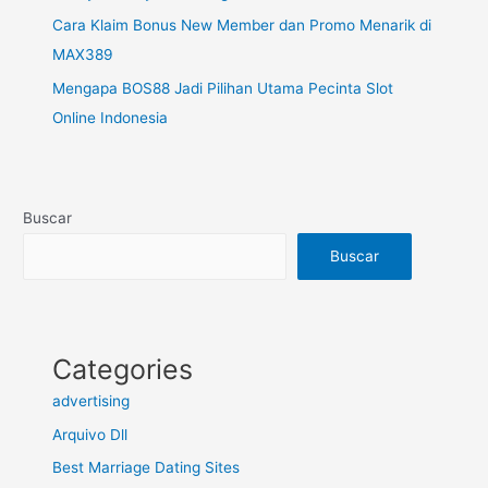
Cara Klaim Bonus New Member dan Promo Menarik di
MAX389
Mengapa BOS88 Jadi Pilihan Utama Pecinta Slot
Online Indonesia
Buscar
Buscar
Categories
advertising
Arquivo Dll
Best Marriage Dating Sites