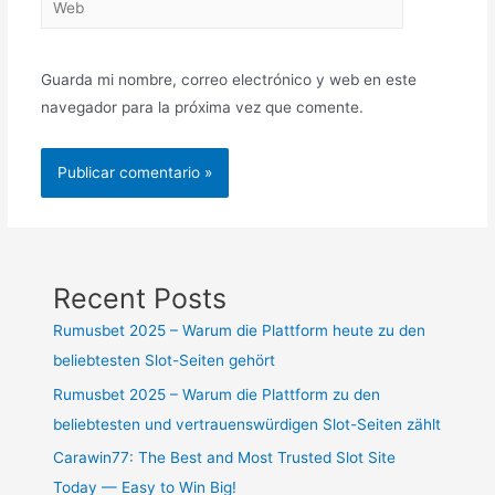
Guarda mi nombre, correo electrónico y web en este
navegador para la próxima vez que comente.
Recent Posts
Rumusbet 2025 – Warum die Plattform heute zu den
beliebtesten Slot-Seiten gehört
Rumusbet 2025 – Warum die Plattform zu den
beliebtesten und vertrauenswürdigen Slot-Seiten zählt
Carawin77: The Best and Most Trusted Slot Site
Today — Easy to Win Big!