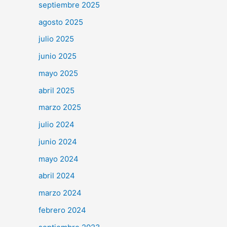
septiembre 2025
agosto 2025
julio 2025
junio 2025
mayo 2025
abril 2025
marzo 2025
julio 2024
junio 2024
mayo 2024
abril 2024
marzo 2024
febrero 2024