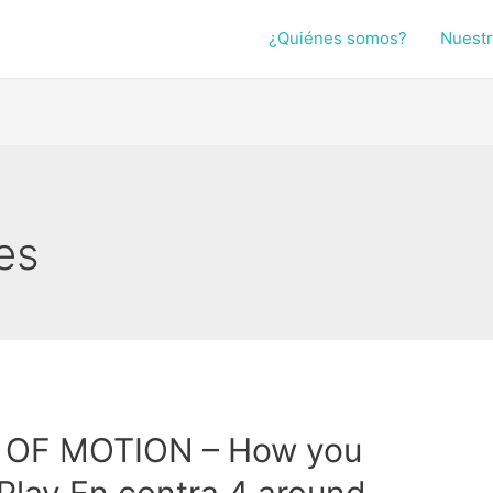
¿Quiénes somos?
Nuestr
es
E OF MOTION – How you
lay En contra 4 around