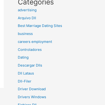
Categories
advertising
Arquivo Dll
Best Marriage Dating Sites
business
careers employment
Controladores
Dating
Descargar Dlls
Dll Lataus
Dll-Filer
Driver Download
Drivers Windows
Fichiers Dll