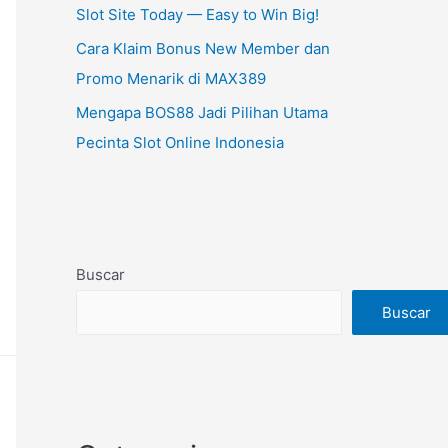
Slot Site Today — Easy to Win Big!
Cara Klaim Bonus New Member dan
Promo Menarik di MAX389
Mengapa BOS88 Jadi Pilihan Utama
Pecinta Slot Online Indonesia
Buscar
Buscar