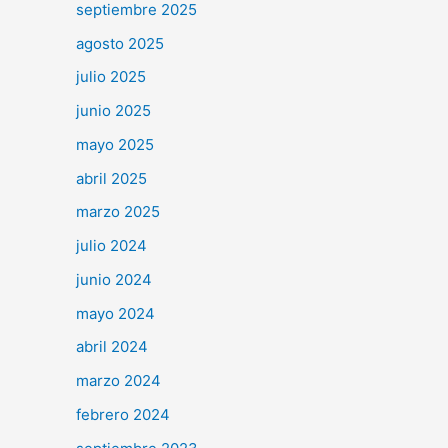
septiembre 2025
agosto 2025
julio 2025
junio 2025
mayo 2025
abril 2025
marzo 2025
julio 2024
junio 2024
mayo 2024
abril 2024
marzo 2024
febrero 2024