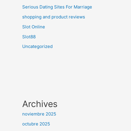
Serious Dating Sites For Marriage
shopping and product reviews
Slot Online
Slot88
Uncategorized
Archives
noviembre 2025
octubre 2025