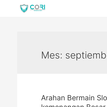
Mes:
septiemb
Arahan Bermain Slo
kemenangan Besar