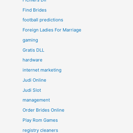
Find Brides
football predictions
Foreign Ladies For Marriage
gaming
Gratis DLL
hardware
internet marketing
Judi Online
Judi Slot
management
Order Brides Online
Play Rom Games
registry cleaners