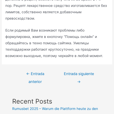
пор. Рецепт лекарственное средство изготавливается без
лимитов, собственно является добавочным
превосходством.
Если родимый Вам возникают проблемы либо
формулировка, жмите в кнопочку “Помощь онлайн” и
обращайтесь в техно помощь сайтика. Умелицы
техподдержки работают круглосуточно, на праздники
возможно выходные, поэтому черкайте в любой момент.
←
Entrada
Entrada siguiente
anterior
→
Recent Posts
Rumusbet 2025 – Warum die Plattform heute zu den