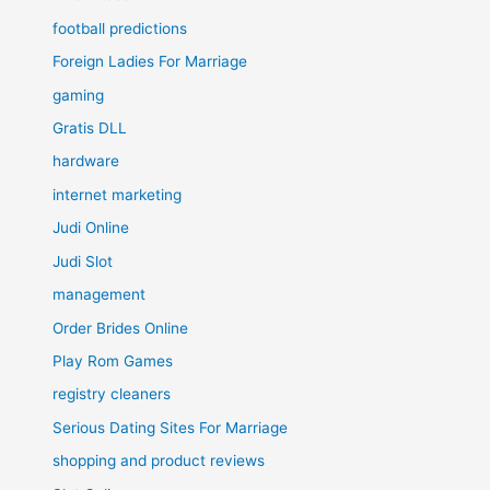
football predictions
Foreign Ladies For Marriage
gaming
Gratis DLL
hardware
internet marketing
Judi Online
Judi Slot
management
Order Brides Online
Play Rom Games
registry cleaners
Serious Dating Sites For Marriage
shopping and product reviews