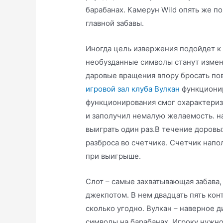
барабанах. Камерун Wild опять же п
главной забавы.
Иногда цель извержения подойдет к 
необузданные символы станут изме
даровые вращения впору бросать по
игровой зал клуба Вулкан
функционир
функционирования смог охарактериз
и заполучил немалую желаемость. н
выиграть один раз.В течение доровы
разброса во счетчике. Счетчик напо
при выигрыше.
Слот – самые захватывающая забава,
джекпотом. В нем двадцать пять кон
сколько угодно. Вулкан – наверное д
символы на барабанах. Игроку нужно