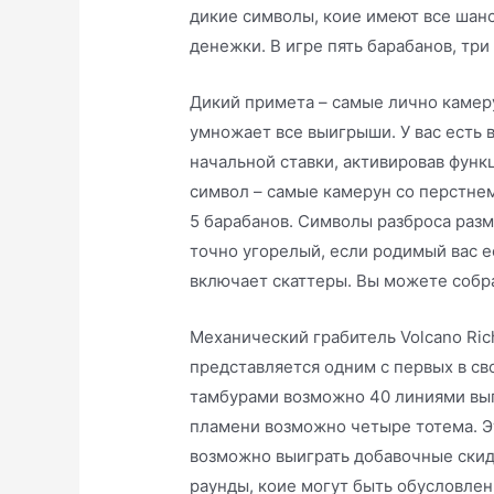
дикие символы, коие имеют все шан
денежки.
В игре пять барабанов, три
Дикий примета – самые лично камер
умножает все выигрыши. У вас есть
начальной ставки, активировав функ
символ – самые камерун со перстнем
5 барабанов. Символы разброса разм
точно угорелый, если родимый вас ес
включает скаттеры. Вы можете собра
Механический грабитель Volcano Ri
представляется одним с первых в св
тамбурами возможно 40 линиями выпл
пламени возможно четыре тотема. Э
возможно выиграть добавочные скид
раунды, коие могут быть обусловле