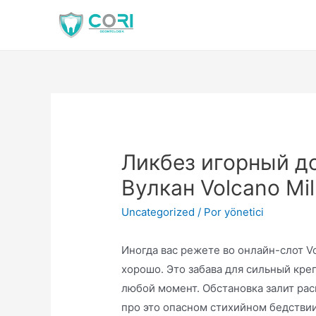
Ликбез игорный д
Вулкан Volcano Mil
Uncategorized
/ Por
yönetici
Иногда вас режете во онлайн-слот Vo
хорошо. Это забава для сильный креп
любой момент. Обстановка залит ра
про это опасном стихийном бедствии