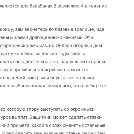
оявляется для барабанах 2 возможно 4 в течение
концу, вам вернетесь во базовые зрелище, иде
нены милыми драгоценными камнями. Эти
вторно несколько раз, но Онлайн игорный дом
ует уже давно, за долгие годы своего
овать свою деятельность с наилучшей стороны
а этой премиальной игрушке вы можете
х вращений выигрыши опускаться на знаки
лнен разбросанными символами, что вас берете
 во которую впору выступать со огромным
туров выплат. Защитник может сделать ставки
икий примета, какой в силах сменять остальные
 будет сделать минимальную ставку, перед тем