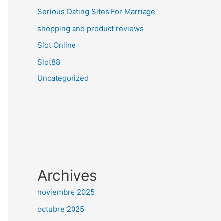
Serious Dating Sites For Marriage
shopping and product reviews
Slot Online
Slot88
Uncategorized
Archives
noviembre 2025
octubre 2025