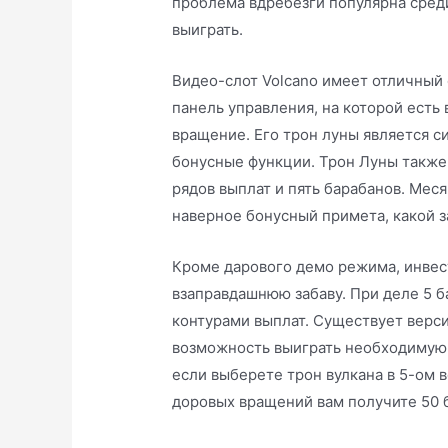
проблема вдребезги популярна сред
выиграть.
Видео-слот Volcano имеет отличный
панель управления, на которой есть 
вращение. Его трон луны является 
бонусные функции. Трон Луны также 
рядов выплат и пять барабанов. Меся
наверное бонусный примета, какой 
Кроме дарового демо режима, инвес
взаправдашнюю забаву. При деле 5 б
контурами выплат. Существует верси
возможность выиграть необходимую 
если выберете трон вулкана в 5-ом 
доровых вращений вам получите 50 