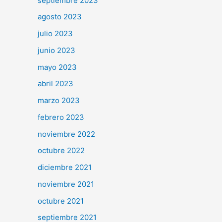
septiembre 2023
agosto 2023
julio 2023
junio 2023
mayo 2023
abril 2023
marzo 2023
febrero 2023
noviembre 2022
octubre 2022
diciembre 2021
noviembre 2021
octubre 2021
septiembre 2021