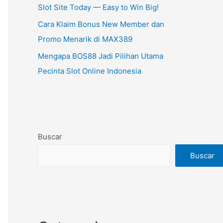
Slot Site Today — Easy to Win Big!
Cara Klaim Bonus New Member dan
Promo Menarik di MAX389
Mengapa BOS88 Jadi Pilihan Utama
Pecinta Slot Online Indonesia
Buscar
Buscar