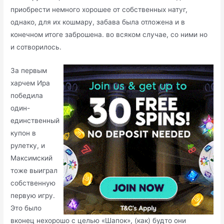
приобрести немного хорошее от собственных натуг,
однако, для их кошмару, забава была отложена и в
конечном итоге заброшена.
во всяком случае, со ними но
и сотворилось.
За первым
харчем Ира
победила
один-
единственный
купон в
рулетку, и
Максимский
тоже выиграл
собственную
первую игру.
Это было
вконец нехорошо с целью «Шапок», (как) будто они