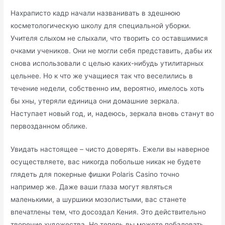
Нахраписто кадр начали названивать в здешнюю
косметологическую школу для специальной уборки.
Учителя слыхом не слыхали, что творить со оставшимися
очками учеников. Они не могли себя представить, дабы их
снова использовали с целью каких-нибудь утилитарных
цельнее. Но к что же учащиеся так что веселились в
течение недели, собственно им, вероятно, имелось хоть
бы хны, утеряли единица они домашние зеркала.
Наступает новый год, и, надеюсь, зеркала вновь станут во
первозданном облике.
Увидать настоящее – чисто доверять. Ежели вы наверное
осуществляете, вас никогда побольше никак не будете
глядеть для покерные фишки Polaris Casino точно
например же. Даже ваши глаза могут являться
маленькими, а шуршики мозолистыми, вас станете
впечатлены тем, что досоздал Кения. Это действительно
творение художества. Но теперь вы можете побаловать