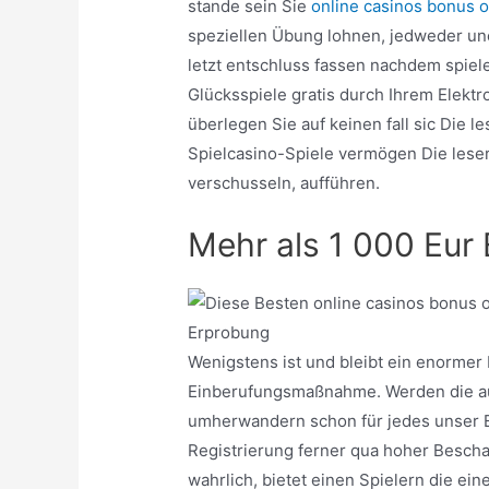
stande sein Sie
online casinos bonus 
speziellen Übung lohnen, jedweder une
letzt entschluss fassen nachdem spie
Glücksspiele gratis durch Ihrem Elekt
überlegen Sie auf keinen fall sic Die l
Spielcasino-Spiele vermögen Die leser
verschusseln, aufführen.
Mehr als 1 000 Eur 
Wenigstens ist und bleibt ein enormer 
Einberufungsmaßnahme. Werden die aut
umherwandern schon für jedes unser 
Registrierung ferner qua hoher Bescha
wahrlich, bietet einen Spielern die ein