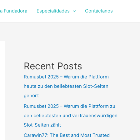
a Fundadora
Especialidades
Contáctanos
Recent Posts
Rumusbet 2025 – Warum die Plattform
heute zu den beliebtesten Slot-Seiten
gehört
Rumusbet 2025 – Warum die Plattform zu
den beliebtesten und vertrauenswürdigen
Slot-Seiten zählt
Carawin77: The Best and Most Trusted