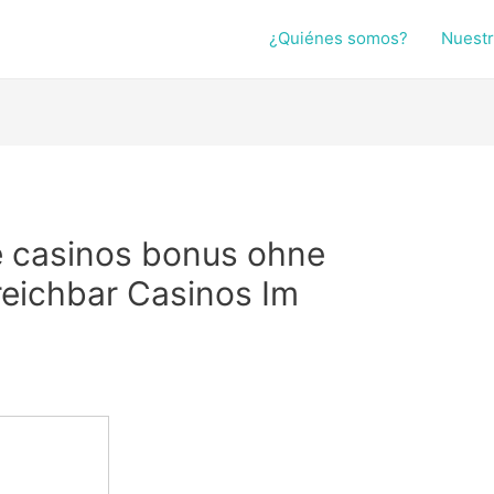
¿Quiénes somos?
Nuestr
e casinos bonus ohne
reichbar Casinos Im