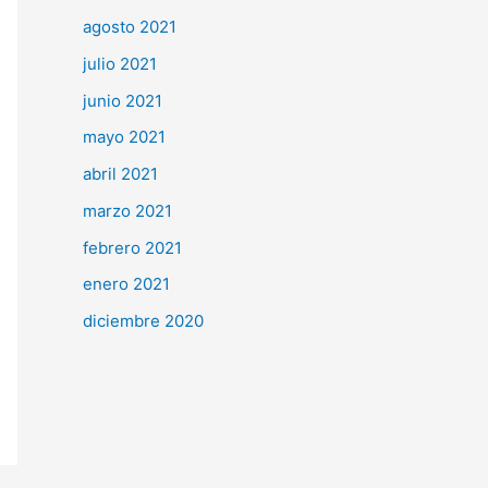
agosto 2021
julio 2021
junio 2021
mayo 2021
abril 2021
marzo 2021
febrero 2021
enero 2021
diciembre 2020