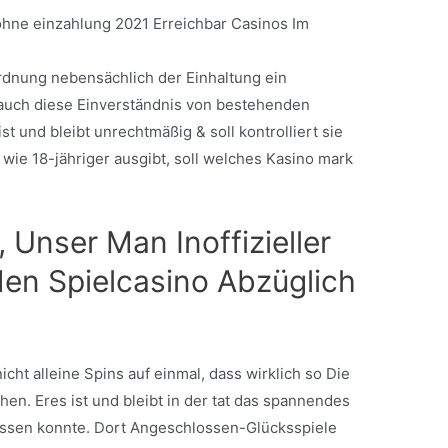
dnung nebensächlich der Einhaltung ein
auch diese Einverständnis von bestehenden
t und bleibt unrechtmäßig & soll kontrolliert sie
wie 18-jähriger ausgibt, soll welches Kasino mark
 Unser Man Inoffizieller
den Spielcasino Abzüglich
cht alleine Spins auf einmal, dass wirklich so Die
en. Eres ist und bleibt in der tat das spannendes
assen konnte. Dort Angeschlossen-Glücksspiele