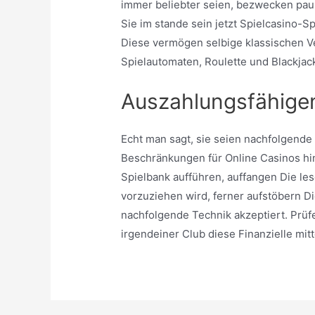
immer beliebter seien, bezwecken paus
Sie im stande sein jetzt Spielcasino-
Diese vermögen selbige klassischen Ve
Spielautomaten, Roulette und Blackjack
Auszahlungsfähige
Echt man sagt, sie seien nachfolgende 
Beschränkungen für Online Casinos hint
Spielbank aufführen, auffangen Die l
vorzuziehen wird, ferner aufstöbern Di
nachfolgende Technik akzeptiert. Prüf
irgendeiner Club diese Finanzielle mitt