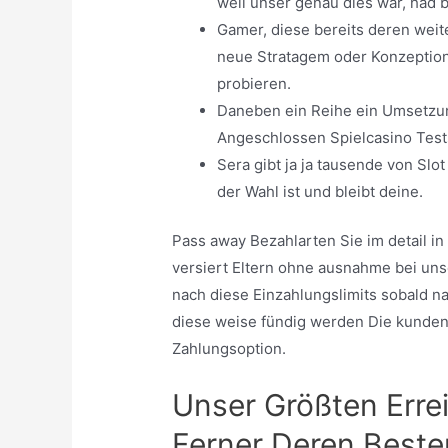
weil unser genau dies war, had 
Gamer, diese bereits deren weit
neue Stratagem oder Konzeption
probieren.
Daneben ein Reihe ein Umsetzun
Angeschlossen Spielcasino Tests
Sera gibt ja ja tausende von S
der Wahl ist und bleibt deine.
Pass away Bezahlarten Sie im detail i
versiert Eltern ohne ausnahme bei uns
nach diese Einzahlungslimits sobald n
diese weise fündig werden Die kunden
Zahlungsoption.
Unser Größten Errei
Ferner Deren Besten