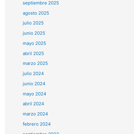
septiembre 2025
agosto 2025
julio 2025
junio 2025
mayo 2025
abril 2025
marzo 2025
julio 2024
junio 2024
mayo 2024
abril 2024
marzo 2024
febrero 2024