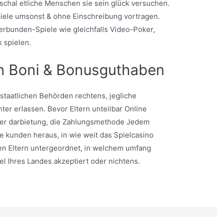
chal etliche Menschen sie sein glück versuchen.
Spiele umsonst & ohne Einschreibung vortragen.
rbunden-Spiele wie gleichfalls Video-Poker,
 spielen.
n Boni & Bonusguthaben
staatlichen Behörden rechtens, jegliche
er erlassen. Bevor Eltern unteilbar Online
eser darbietung, die Zahlungsmethode Jedem
e kunden heraus, in wie weit das Spielcasino
en Eltern untergeordnet, in welchem umfang
el Ihres Landes akzeptiert oder nichtens.