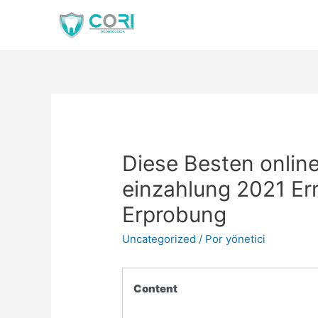
Diese Besten onlin
einzahlung 2021 Er
Erprobung
Uncategorized
/ Por
yönetici
Content