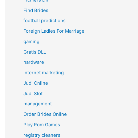
Find Brides
football predictions
Foreign Ladies For Marriage
gaming
Gratis DLL
hardware
internet marketing
Judi Online
Judi Slot
management
Order Brides Online
Play Rom Games
registry cleaners