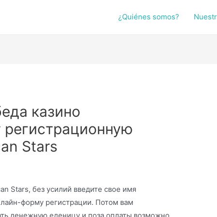
¿Quiénes somos?
Nuestr
беда казино
 регистрационную
an Stars
an Stars, без усилий введите свое имя
нлайн-форму регистрации. Потом вам
ть денежную еденицу и поза оплаты возможно