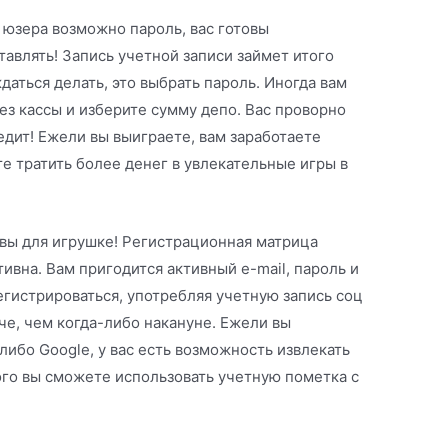
я юзера возможно пароль, вас готовы
тавлять! Запись учетной записи займет итого
ждаться делать, это выбрать пароль. Иногда вам
рез кассы и изберите сумму депо. Вас проворно
дит! Ежели вы выиграете, вам заработаете
 тратить более денег в увлекательные игры в
овы для игрушке! Регистрационная матрица
тивна. Вам пригодится активный e-mail, пароль и
гистрироваться, употребляя учетную запись соц
че, чем когда-либо накануне. Ежели вы
либо Google, у вас есть возможность извлекать
того вы сможете использовать учетную пометка с