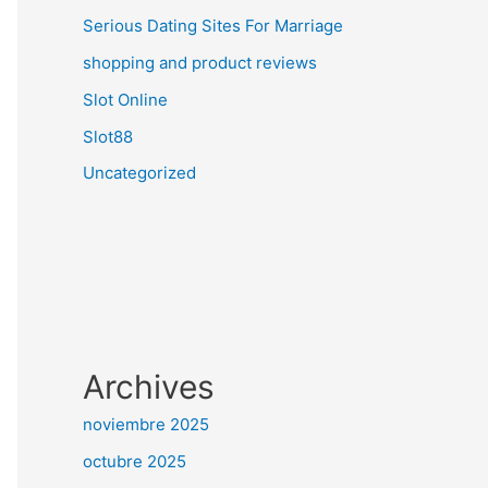
Serious Dating Sites For Marriage
shopping and product reviews
Slot Online
Slot88
Uncategorized
Archives
noviembre 2025
octubre 2025