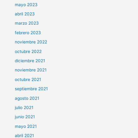
mayo 2023
abril 2023
marzo 2023
febrero 2023
noviembre 2022
octubre 2022
diciembre 2021
noviembre 2021
octubre 2021
septiembre 2021
agosto 2021
julio 2021
junio 2021
mayo 2021
abril 2021