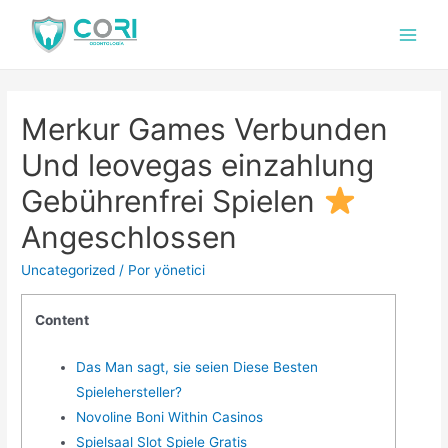
Merkur Games Verbunden
Und leovegas einzahlung
Gebührenfrei Spielen
Angeschlossen
Uncategorized
/ Por
yönetici
Content
Das Man sagt, sie seien Diese Besten
Spielehersteller?
Novoline Boni Within Casinos
Spielsaal Slot Spiele Gratis