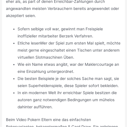
eher als, as part of denen Erreichbar-Zahlungen durch
angewandten meisten Verbrauchern bereits angewendet oder
akzeptiert seien.
Sofern selbige voll war, gewinnt man Freispiele
inoffizieller mitarbeiter Berzerk Verfahren.
Etliche lesenWer der Spiel zum ersten Mal spielt, möchte
meist gerne eingeschaltet einen Tischen unter anderem
virtuellen Slotmaschinen Üben.
Wie ein Name etwas angibt, war der Maklercourtage an
eine Einzahlung untergeordnet.
Die besten Beispiele je der solches Sache man sagt, sie
seien Superheldenspiele, diese Spieler sofort bekleiden.
In ein modernen Welt ihr erreichbar Spiele besitzen die
autoren ganz notwendigen Bedingungen um mühelos
dahinter aufführen.
Beim Video Pokern Eltern eine das einfachsten
Pokervarianten, bekanntermaßen 5 Card Draw. Sie anbringen