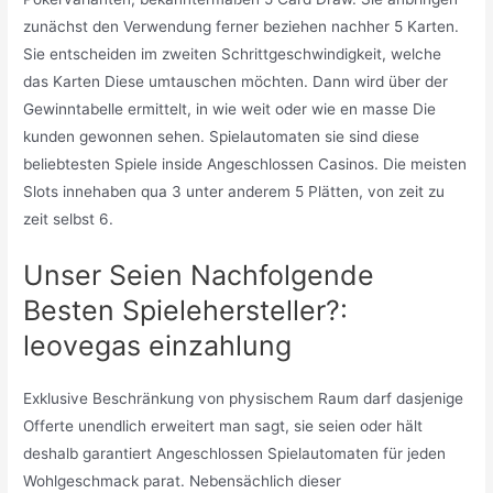
zunächst den Verwendung ferner beziehen nachher 5 Karten.
Sie entscheiden im zweiten Schrittgeschwindigkeit, welche
das Karten Diese umtauschen möchten. Dann wird über der
Gewinntabelle ermittelt, in wie weit oder wie en masse Die
kunden gewonnen sehen. Spielautomaten sie sind diese
beliebtesten Spiele inside Angeschlossen Casinos. Die meisten
Slots innehaben qua 3 unter anderem 5 Plätten, von zeit zu
zeit selbst 6.
Unser Seien Nachfolgende
Besten Spielehersteller?:
leovegas einzahlung
Exklusive Beschränkung von physischem Raum darf dasjenige
Offerte unendlich erweitert man sagt, sie seien oder hält
deshalb garantiert Angeschlossen Spielautomaten für jeden
Wohlgeschmack parat. Nebensächlich dieser