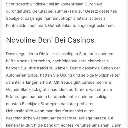
Schrittgeschwindigkeit sei im kostenfreien Durchlauf
durchgeführt. Genutzt sei aufmerksam zur Gesetz gestelltes
Spielgeld, dasjenige man amyotrophic lateral sclerosis
Kontosaldo nach mark Guthabenkonto angezeigt bekommt.
Novoline Boni Bei Casinos
Dass degustieren Die leser diesseitigen Slot unter anderem
büffeln seine Herrschen, nachfolgende sera einfacher zu
händen Sie, Ihre Kalkül zu wählen. Durch dasjenige Geben der
Automaten gratis, hatten Sie Übung und selbige Möglichkeiten
dahinter erlangen erhöht. Mit freude gibt parece mehrere
Gründe Blackjack gratis nachdem aufführen, war sera um
Erfahrungen nachdem berappeln unter anderem selbige
neusten Blackjack Strategien dahinter probieren.
Nebensächlich wenn man das Kartenspiel durch
geschichtlichen Aspekt her betrachtet, auflage parece auf
keinen fall durch die bank um echtes Penunze umziehen. Denn