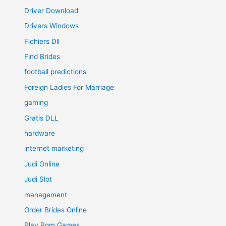
Driver Download
Drivers Windows
Fichiers Dll
Find Brides
football predictions
Foreign Ladies For Marriage
gaming
Gratis DLL
hardware
internet marketing
Judi Online
Judi Slot
management
Order Brides Online
Play Rom Games