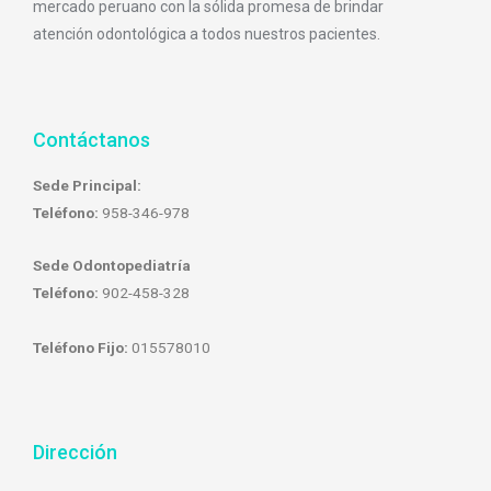
mercado peruano con la sólida promesa de brindar
atención odontológica a todos nuestros pacientes.
Contáctanos
Sede Principal:
Teléfono:
958-346-978
Sede Odontopediatría
Teléfono:
902-458-328
Teléfono Fijo:
015578010
Dirección