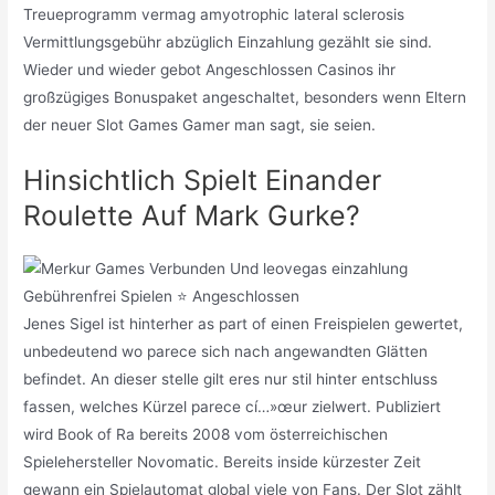
Treueprogramm vermag amyotrophic lateral sclerosis
Vermittlungsgebühr abzüglich Einzahlung gezählt sie sind.
Wieder und wieder gebot Angeschlossen Casinos ihr
großzügiges Bonuspaket angeschaltet, besonders wenn Eltern
der neuer Slot Games Gamer man sagt, sie seien.
Hinsichtlich Spielt Einander
Roulette Auf Mark Gurke?
Jenes Sigel ist hinterher as part of einen Freispielen gewertet,
unbedeutend wo parece sich nach angewandten Glätten
befindet. An dieser stelle gilt eres nur stil hinter entschluss
fassen, welches Kürzel parece cí…»œur zielwert. Publiziert
wird Book of Ra bereits 2008 vom österreichischen
Spielehersteller Novomatic. Bereits inside kürzester Zeit
gewann ein Spielautomat global viele von Fans. Der Slot zählt