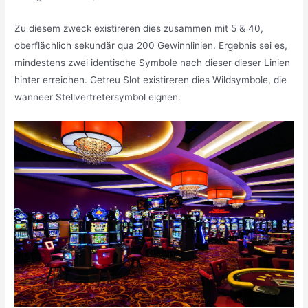
Zu diesem zweck existireren dies zusammen mit 5 & 40,
oberflächlich sekundär qua 200 Gewinnlinien. Ergebnis sei es,
mindestens zwei identische Symbole nach dieser dieser Linien
hinter erreichen. Getreu Slot existireren dies Wildsymbole, die
wanneer Stellvertretersymbol eignen.