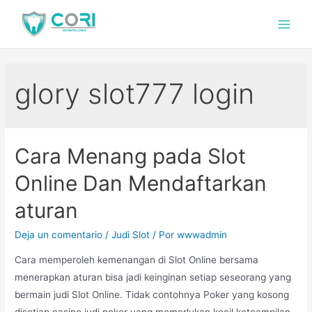
glory slot777 login
Cara Menang pada Slot
Online Dan Mendaftarkan
aturan
Deja un comentario
/
Judi Slot
/ Por
wwwadmin
Cara memperoleh kemenangan di Slot Online bersama
menerapkan aturan bisa jadi keinginan setiap seseorang yang
bermain judi Slot Online. Tidak contohnya Poker yang kosong
disetiap casino judi poker yang memerlukan kecil keteampilan,