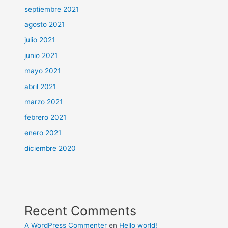
septiembre 2021
agosto 2021
julio 2021
junio 2021
mayo 2021
abril 2021
marzo 2021
febrero 2021
enero 2021
diciembre 2020
Recent Comments
A WordPress Commenter
en
Hello world!