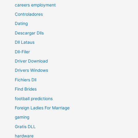
careers employment
Controladores
Dating
Descargar Dlls
Dll Lataus
Dll-Filer
Driver Download
Drivers Windows
Fichiers Dll
Find Brides
football predictions
Foreign Ladies For Marriage
gaming
Gratis DLL
hardware