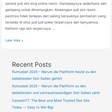
sarana judi slot king online resmi. Gameplaynya sederhana dan
gampang untuk dimenangkan. Kewangian judi slot resmi
pastinya tidak terlepas dari saking banyaknya permainan yang
tersedia di situs judi judi poker terpercaya dan banyaknya
flatform raja slot terpercaya. …
Leer más »
Recent Posts
Rumusbet 2025 – Warum die Plattform heute zu den
beliebtesten Slot-Seiten gehört
Rumusbet 2025 – Warum die Plattform zu den
beliebtesten und vertrauenswürdigen Slot-Seiten zählt
Carawin77: The Best and Most Trusted Slot Site
Today — Easy to Win Big!