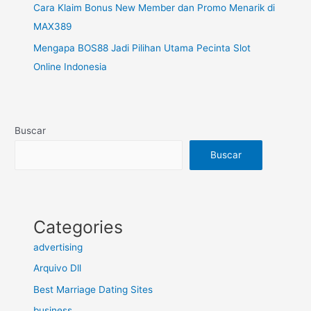
Cara Klaim Bonus New Member dan Promo Menarik di
MAX389
Mengapa BOS88 Jadi Pilihan Utama Pecinta Slot
Online Indonesia
Buscar
Buscar
Categories
advertising
Arquivo Dll
Best Marriage Dating Sites
business