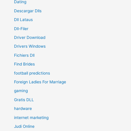
Dating
Descargar Dlls
Dll Lataus
Dll-Filer
Driver Download
Drivers Windows
Fichiers Dll
Find Brides
football predictions
Foreign Ladies For Marriage
gaming
Gratis DLL
hardware
internet marketing
Judi Online