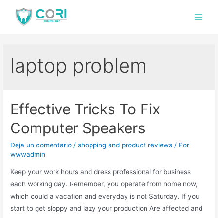
laptop problem
Effective Tricks To Fix
Computer Speakers
Deja un comentario
/
shopping and product reviews
/ Por
wwwadmin
Keep your work hours and dress professional for business
each working day. Remember, you operate from home now,
which could a vacation and everyday is not Saturday. If you
start to get sloppy and lazy your production Are affected and