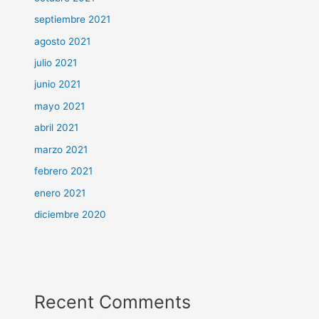
septiembre 2021
agosto 2021
julio 2021
junio 2021
mayo 2021
abril 2021
marzo 2021
febrero 2021
enero 2021
diciembre 2020
Recent Comments