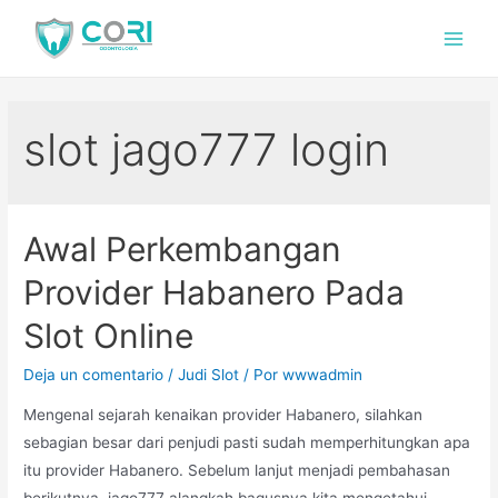
slot jago777 login
Awal Perkembangan
Provider Habanero Pada
Slot Online
Deja un comentario
/
Judi Slot
/ Por
wwwadmin
Mengenal sejarah kenaikan provider Habanero, silahkan
sebagian besar dari penjudi pasti sudah memperhitungkan apa
itu provider Habanero. Sebelum lanjut menjadi pembahasan
berikutnya, jago777 alangkah bagusnya kita mengetahui