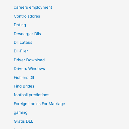
careers employment
Controladores
Dating
Descargar Dlls
Dll Lataus
Dll-Filer
Driver Download
Drivers Windows
Fichiers Dll
Find Brides
football predictions
Foreign Ladies For Marriage
gaming
Gratis DLL