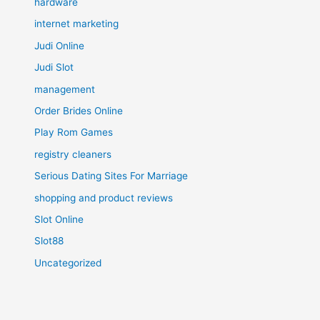
hardware
internet marketing
Judi Online
Judi Slot
management
Order Brides Online
Play Rom Games
registry cleaners
Serious Dating Sites For Marriage
shopping and product reviews
Slot Online
Slot88
Uncategorized