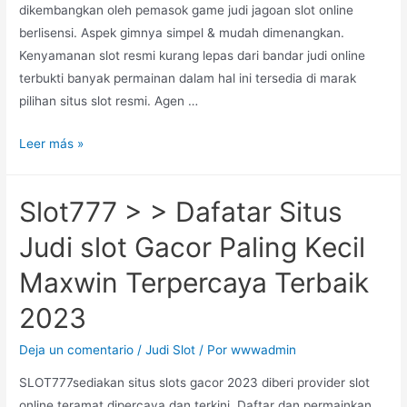
dikembangkan oleh pemasok game judi jagoan slot online
berlisensi. Aspek gimnya simpel & mudah dimenangkan.
Kenyamanan slot resmi kurang lepas dari bandar judi online
terbukti banyak permainan dalam hal ini tersedia di marak
pilihan situs slot resmi. Agen …
Leer más »
Slot777 > > Dafatar Situs
Judi slot Gacor Paling Kecil
Maxwin Terpercaya Terbaik
2023
Deja un comentario
/
Judi Slot
/ Por
wwwadmin
SLOT777sediakan situs slots gacor 2023 diberi provider slot
online teramat dipercaya dan terkini. Daftar dan permainkan