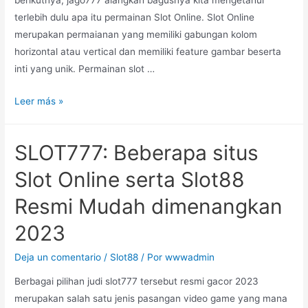
terlebih dulu apa itu permainan Slot Online. Slot Online
merupakan permaianan yang memiliki gabungan kolom
horizontal atau vertical dan memiliki feature gambar beserta
inti yang unik. Permainan slot …
Leer más »
SLOT777: Beberapa situs
Slot Online serta Slot88
Resmi Mudah dimenangkan
2023
Deja un comentario
/
Slot88
/ Por
wwwadmin
Berbagai pilihan judi slot777 tersebut resmi gacor 2023
merupakan salah satu jenis pasangan video game yang mana