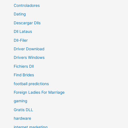
Controladores
Dating
Descargar Dlls
Dll Lataus
Dll-Filer
Driver Download
Drivers Windows
Fichiers Dll
Find Brides
football predictions
Foreign Ladies For Marriage
gaming
Gratis DLL
hardware
internet marketing