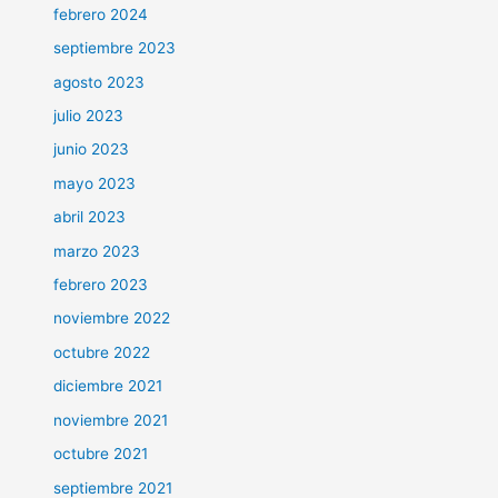
febrero 2024
septiembre 2023
agosto 2023
julio 2023
junio 2023
mayo 2023
abril 2023
marzo 2023
febrero 2023
noviembre 2022
octubre 2022
diciembre 2021
noviembre 2021
octubre 2021
septiembre 2021