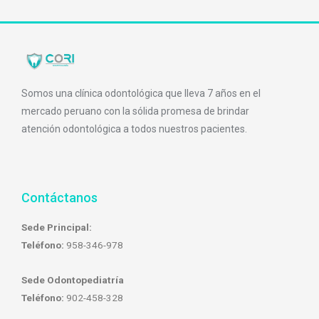
Somos una clínica odontológica que lleva 7 años en el
mercado peruano con la sólida promesa de brindar
atención odontológica a todos nuestros pacientes.
Contáctanos
Sede Principal:
Teléfono:
958-346-978
Sede Odontopediatría
Teléfono:
902-458-328