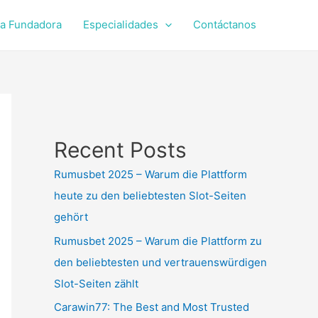
a Fundadora
Especialidades
Contáctanos
Recent Posts
Rumusbet 2025 – Warum die Plattform
heute zu den beliebtesten Slot-Seiten
gehört
Rumusbet 2025 – Warum die Plattform zu
den beliebtesten und vertrauenswürdigen
Slot-Seiten zählt
Carawin77: The Best and Most Trusted