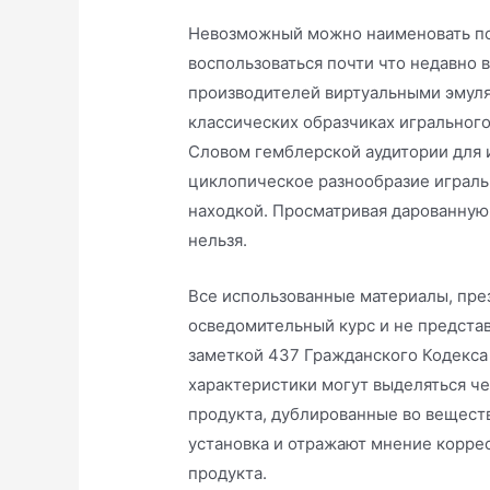
Невозможный можно наименовать под
воспользоваться почти что недавно
производителей виртуальными эмулят
классических образчиках игрального
Словом гемблерской аудитории для
циклопическое разнообразие игральн
находкой. Просматривая дарованную 
нельзя.
Все использованные материалы, пре
осведомительный курс и не предст
заметкой 437 Гражданского Кодекс
характеристики могут выделяться ч
продукта, дублированные во вещест
установка и отражают мнение корре
продукта.