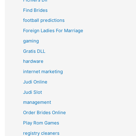
Find Brides
football predictions
Foreign Ladies For Marriage
gaming
Gratis DLL
hardware
internet marketing
Judi Online
Judi Slot
management
Order Brides Online
Play Rom Games
registry cleaners