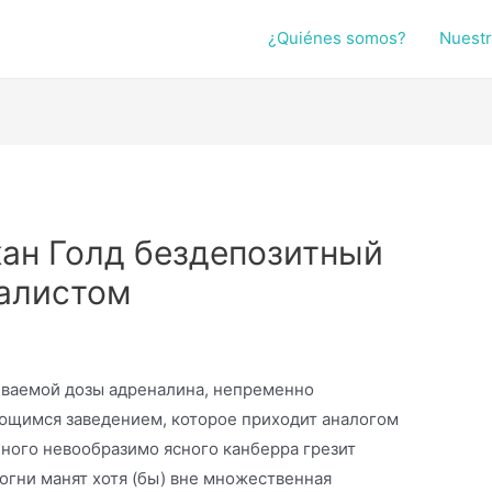
¿Quiénes somos?
Nuestr
кан Голд бездепозитный
иалистом
иваемой дозы адреналина, непременно
ющимся заведением, которое приходит аналогом
ного невообразимо ясного канберра грезит
огни манят хотя (бы) вне множественная