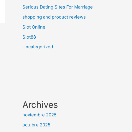
Serious Dating Sites For Marriage
shopping and product reviews
Slot Online
Slot88
Uncategorized
Archives
noviembre 2025
octubre 2025