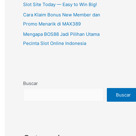
Slot Site Today — Easy to Win Big!
Cara Klaim Bonus New Member dan
Promo Menarik di MAX389
Mengapa BOS88 Jadi Pilihan Utama
Pecinta Slot Online Indonesia
Buscar
Buscar