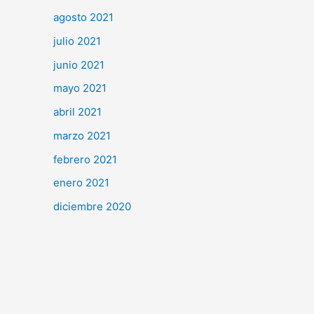
agosto 2021
julio 2021
junio 2021
mayo 2021
abril 2021
marzo 2021
febrero 2021
enero 2021
diciembre 2020