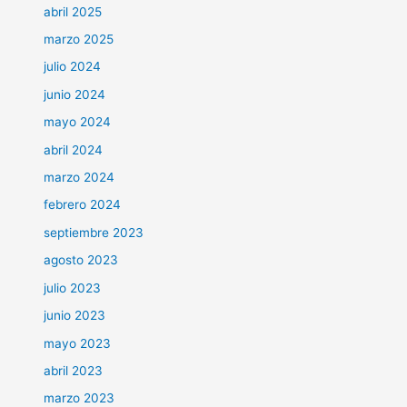
abril 2025
marzo 2025
julio 2024
junio 2024
mayo 2024
abril 2024
marzo 2024
febrero 2024
septiembre 2023
agosto 2023
julio 2023
junio 2023
mayo 2023
abril 2023
marzo 2023