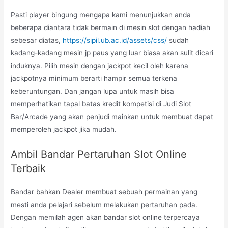
Pasti player bingung mengapa kami menunjukkan anda
beberapa diantara tidak bermain di mesin slot dengan hadiah
sebesar diatas,
https://sipil.ub.ac.id/assets/css/
sudah
kadang-kadang mesin jp paus yang luar biasa akan sulit dicari
induknya. Pilih mesin dengan jackpot kecil oleh karena
jackpotnya minimum berarti hampir semua terkena
keberuntungan. Dan jangan lupa untuk masih bisa
memperhatikan tapal batas kredit kompetisi di Judi Slot
Bar/Arcade yang akan penjudi mainkan untuk membuat dapat
memperoleh jackpot jika mudah.
Ambil Bandar Pertaruhan Slot Online
Terbaik
Bandar bahkan Dealer membuat sebuah permainan yang
mesti anda pelajari sebelum melakukan pertaruhan pada.
Dengan memilah agen akan bandar slot online terpercaya