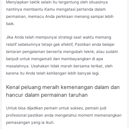
Menyiapkan taktik selain itu tergantung oleh situasinya
nantinya membantu Kamu mengatasi pertanda dalam
permainan, memacu Anda perkiraan menang sampai lebih
baik.
Jika Anda telah mempunyai strategi saat waktu memang
relatif sebelumnya tetapi gak efektif, Pastikan anda belajar
lantaran pengalaman berserta mengubah teknk, atau sudahi
berjudi untuk mengamati dan membayangkan di apa
masalahnya. Usahakan tidak marah bersama terikat, oleh
karena itu Anda telah kehilangan lebih banyak lagi.
Kenal peluang meraih kemenangan dalam dan
hancur dalam permainan taruhan
Untuk bisa dijadikan pemain untuk sukses, pemain judi
profesional pastikan anda mengetahui moment memenangkan
pemasangan yang ia ikuti.