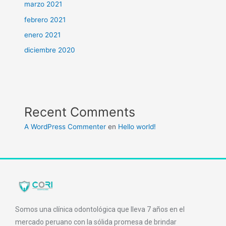
marzo 2021
febrero 2021
enero 2021
diciembre 2020
Recent Comments
A WordPress Commenter
en
Hello world!
Somos una clínica odontológica que lleva 7 años en el
mercado peruano con la sólida promesa de brindar