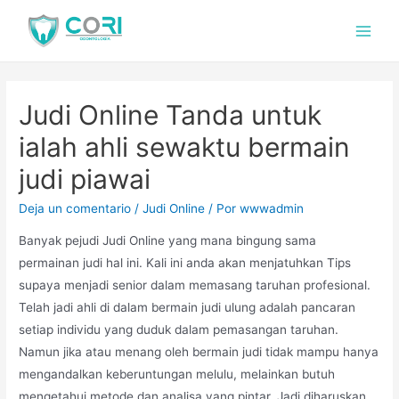
Judi Online Tanda untuk
ialah ahli sewaktu bermain
judi piawai
Deja un comentario
/
Judi Online
/ Por
wwwadmin
Banyak pejudi Judi Online yang mana bingung sama
permainan judi hal ini. Kali ini anda akan menjatuhkan Tips
supaya menjadi senior dalam memasang taruhan profesional.
Telah jadi ahli di dalam bermain judi ulung adalah pancaran
setiap individu yang duduk dalam pemasangan taruhan.
Namun jika atau menang oleh bermain judi tidak mampu hanya
mengandalkan keberuntungan melulu, melainkan butuh
mengetahui metode dan analisa yang pintar. Jadi diharuskan