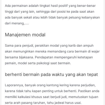
Ada permainan adalah tingkat hasil positif yang benar-benar
tinggi dari yang lain, sehingga dari posisi ke pada saat akan
ada banyak sekali atau lebih tidak banyak peluang kebanyakan
dari menang,…..
Manajemen modal
Sama para penjudi, perakitan modal yang karib dan ampuh
akan memunginkan mereka memandang cara bermain di wajar
bersama bijaksana. Pendapatan mempengaruhi ketetapan
pemain, model serta psikologi saat bermain.
berhenti bermain pada waktu yang akan tepat
Laporannya, banyak orang kantong kering karena perjudian,
karena tidak tahu kapan penting untuk berhenti. Pastikan anda
memiliki kalkulasi khusus saat berjudi judi, memutuskan tujuan
serta arah pasang taruhan, tahu jadwal harus usai.