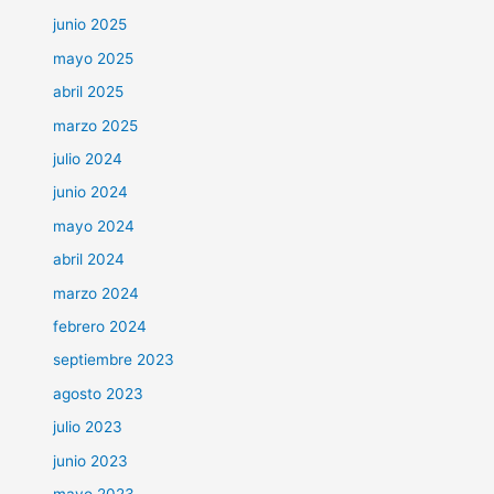
junio 2025
mayo 2025
abril 2025
marzo 2025
julio 2024
junio 2024
mayo 2024
abril 2024
marzo 2024
febrero 2024
septiembre 2023
agosto 2023
julio 2023
junio 2023