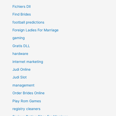
Fichiers Dll
Find Brides
football predictions
Foreign Ladies For Marriage
gaming
Gratis DLL
hardware
internet marketing
Judi Online
Judi Slot
management
Order Brides Online
Play Rom Games
registry cleaners