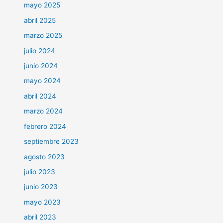
mayo 2025
abril 2025
marzo 2025
julio 2024
junio 2024
mayo 2024
abril 2024
marzo 2024
febrero 2024
septiembre 2023
agosto 2023
julio 2023
junio 2023
mayo 2023
abril 2023