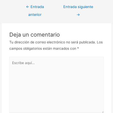
←
Entrada
Entrada siguiente
anterior
→
Deja un comentario
Tu dirección de correo electrónico no será publicada.
Los
campos obligatorios están marcados con
*