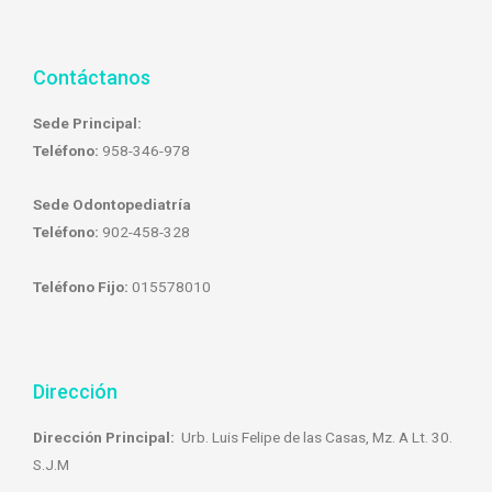
Contáctanos
Sede Principal:
Teléfono:
958-346-978
Sede Odontopediatría
Teléfono:
902-458-328
Teléfono Fijo:
015578010
Dirección
Dirección Principal:
Urb. Luis Felipe de las Casas, Mz. A Lt. 30.
S.J.M