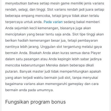
menyebutkan bahwa setiap mesin game memiliki jenis varians
rendah, selagi, dan tinggi. Slot varians rendah jadi juara setiap
beberapa empang mencoba, tetapi jpnya tidak akan terlalu
terpercaya untuk anda.
Pada varian
sedang bakal memberi
Anda sejumlah kecil kemenangan, biasanya juga akan
menciptakan yang besar tentu saja anda. Slot tipe tinggi akan
berikan hadiah kemenangan besar jua, tetapi pembayaran
nantinya lebih jarang. Unggulan slot tergantung melalui gaya
bermain Anda. Bisakah Anda akan kuras semua dana Player
dalam satu pasangan atau Anda kepingin lebih sabar jadinya
mencoba keberuntungan Mereka dalam beberapa dikali
putaran. Banyak master judi tidak memperhitungkan apakah
yang akan terjadi waktu bermain judi slot, tanpa menyukai
bagaimana varians akan memengaruhi gameplay dan cara
bermain anda pada umumnya.
Fungsikan program bonus