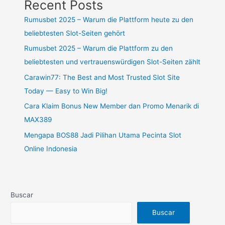
Recent Posts
Rumusbet 2025 – Warum die Plattform heute zu den
beliebtesten Slot-Seiten gehört
Rumusbet 2025 – Warum die Plattform zu den
beliebtesten und vertrauenswürdigen Slot-Seiten zählt
Carawin77: The Best and Most Trusted Slot Site
Today — Easy to Win Big!
Cara Klaim Bonus New Member dan Promo Menarik di
MAX389
Mengapa BOS88 Jadi Pilihan Utama Pecinta Slot
Online Indonesia
Buscar
Buscar