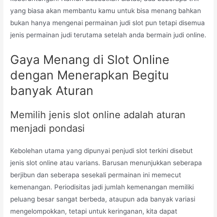
yang biasa akan membantu kamu untuk bisa menang bahkan
bukan hanya mengenai permainan judi slot pun tetapi disemua
jenis permainan judi terutama setelah anda bermain judi online.
Gaya Menang di Slot Online
dengan Menerapkan Begitu
banyak Aturan
Memilih jenis slot online adalah aturan
menjadi pondasi
Kebolehan utama yang dipunyai penjudi slot terkini disebut
jenis slot online atau varians. Barusan menunjukkan seberapa
berjibun dan seberapa sesekali permainan ini memecut
kemenangan. Periodisitas jadi jumlah kemenangan memiliki
peluang besar sangat berbeda, ataupun ada banyak variasi
mengelompokkan, tetapi untuk keringanan, kita dapat