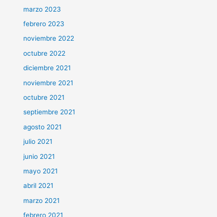
marzo 2023
febrero 2023
noviembre 2022
octubre 2022
diciembre 2021
noviembre 2021
octubre 2021
septiembre 2021
agosto 2021
julio 2021
junio 2021
mayo 2021
abril 2021
marzo 2021
febrero 2021