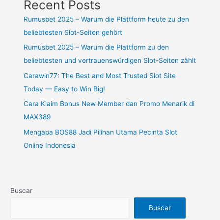
Recent Posts
Rumusbet 2025 – Warum die Plattform heute zu den
beliebtesten Slot-Seiten gehört
Rumusbet 2025 – Warum die Plattform zu den
beliebtesten und vertrauenswürdigen Slot-Seiten zählt
Carawin77: The Best and Most Trusted Slot Site
Today — Easy to Win Big!
Cara Klaim Bonus New Member dan Promo Menarik di
MAX389
Mengapa BOS88 Jadi Pilihan Utama Pecinta Slot
Online Indonesia
Buscar
Buscar