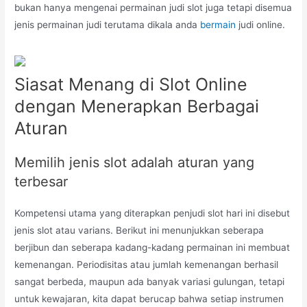
bukan hanya mengenai permainan judi slot juga tetapi disemua
jenis permainan judi terutama dikala anda
bermain
judi online.
Siasat Menang di Slot Online
dengan Menerapkan Berbagai
Aturan
Memilih jenis slot adalah aturan yang
terbesar
Kompetensi utama yang diterapkan penjudi slot hari ini disebut
jenis slot atau varians. Berikut ini menunjukkan seberapa
berjibun dan seberapa kadang-kadang permainan ini membuat
kemenangan. Periodisitas atau jumlah kemenangan berhasil
sangat berbeda, maupun ada banyak variasi gulungan, tetapi
untuk kewajaran, kita dapat berucap bahwa setiap instrumen