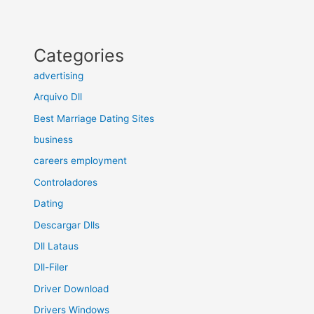
Categories
advertising
Arquivo Dll
Best Marriage Dating Sites
business
careers employment
Controladores
Dating
Descargar Dlls
Dll Lataus
Dll-Filer
Driver Download
Drivers Windows