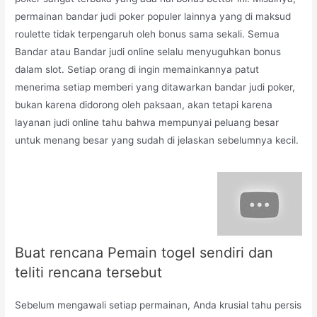
permainan bandar judi poker populer lainnya yang di maksud
roulette tidak terpengaruh oleh bonus sama sekali. Semua
Bandar atau Bandar judi online selalu menyuguhkan bonus
dalam slot. Setiap orang di ingin memainkannya patut
menerima setiap memberi yang ditawarkan bandar judi poker,
bukan karena didorong oleh paksaan, akan tetapi karena
layanan judi online tahu bahwa mempunyai peluang besar
untuk menang besar yang sudah di jelaskan sebelumnya kecil.
Buat rencana Pemain togel sendiri dan
teliti rencana tersebut
Sebelum mengawali setiap permainan, Anda krusial tahu persis