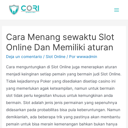
Cara Menang sewaktu Slot
Online Dan Memiliki aturan
Deja un comentario
/
Slot Online
/ Por
wwwadmin
Cara menguntungkan di Slot Online juga menerapkan aturan
menjadi keinginan setiap pemain yang bermain judi Slot Online.
Tidak kejadiannya Poker yang disediakan disetiap casino ini
yang memerlukan agak keteampilan, namun untuk bermain
slot tidak perlu kegesitan khusus untuk kemungkinan anda
bermain. Slot adalah jenis jenis permainan yang sepenuhnya
didasarkan pada probabilitas bisa pula keberuntungan. Namun
demikianlah, ada beberapa trik yang pastinya akan membantu
pemain untuk bisa merain kemenangan bahkan bukan hanya