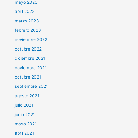
mayo 2023
abril 2023
marzo 2023
febrero 2023
noviembre 2022
octubre 2022
diciembre 2021
noviembre 2021
octubre 2021
septiembre 2021
agosto 2021
julio 2021
junio 2021
mayo 2021
abril 2021