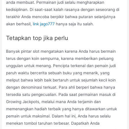
anda membuat. Permainan judi selalu mengharapkan
kedisiplinan. Di saat-saat kalah rasanya dengan seseorang di
terakhir Anda mencoba berpikir bahwa putaran selanjutnya
akan berhasil,
link jago777
hanya saja itu salah.
Tetapkan top jika perlu
Banyak pintar slot mengatakan karena Anda harus bermain
terus dengan koin sempurna, karena memberikan peluang
unggulan untuk menang. Pencipta terkenal dan pemain judi
paruh waktu bercerita sebuah buku yang menarik, yang
meliput bahwa lebih baik bertaruh untuk sejumlah kecil koin
dengan denominasi terkuat. Para ahli berperi bahwa hanya
tersedia satu pengecualian. Pada saat permainan masuk di
Growing Jackpots, melalui mana Anda terjamin dan
memenangkan hadiah terbaik yang hanya ditawarkan untuk
pemain untuk maksimal. Dalam hal ini, Anda harus selalu
menekan tombol taruhan terbesar. Dapatkah Anda