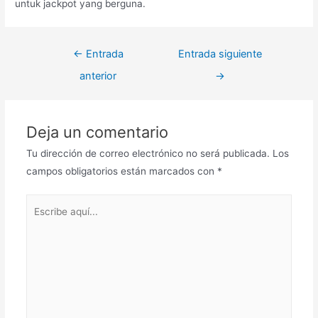
untuk jackpot yang berguna.
←
Entrada
Entrada siguiente
anterior
→
Deja un comentario
Tu dirección de correo electrónico no será publicada.
Los
campos obligatorios están marcados con
*