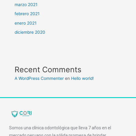
marzo 2021
febrero 2021
enero 2021
diciembre 2020
Recent Comments
A WordPress Commenter
en
Hello world!
Somos una clínica odontológica que lleva 7 años en el
mercado peruano con la sólida promesa de brindar