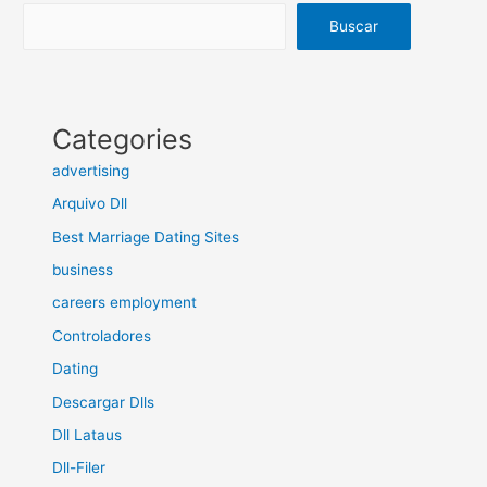
Buscar
Categories
advertising
Arquivo Dll
Best Marriage Dating Sites
business
careers employment
Controladores
Dating
Descargar Dlls
Dll Lataus
Dll-Filer