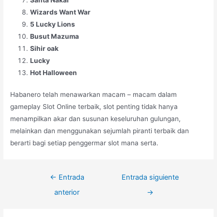
Wizards Want War
5 Lucky Lions
Busut Mazuma
Sihir oak
Lucky
Hot Halloween
Habanero telah menawarkan macam – macam dalam
gameplay Slot Online terbaik, slot penting tidak hanya
menampilkan akar dan susunan keseluruhan gulungan,
melainkan dan menggunakan sejumlah piranti terbaik dan
berarti bagi setiap penggermar slot mana serta.
←
Entrada
Entrada siguiente
anterior
→