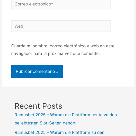
Guarda mi nombre, correo electrónico y web en este
navegador para la próxima vez que comente.
Recent Posts
Rumusbet 2025 – Warum die Plattform heute zu den
beliebtesten Slot-Seiten gehört
Rumusbet 2025 – Warum die Plattform zu den