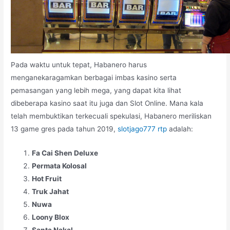
Pada waktu untuk tepat, Habanero harus
menganekaragamkan berbagai imbas kasino serta
pemasangan yang lebih mega, yang dapat kita lihat
dibeberapa kasino saat itu juga dan Slot Online. Mana kala
telah membuktikan terkecuali spekulasi, Habanero meriliskan
13 game gres pada tahun 2019,
slotjago777 rtp
adalah:
Fa Cai Shen Deluxe
Permata Kolosal
Hot Fruit
Truk Jahat
Nuwa
Loony Blox
Santa Nakal