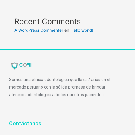
Recent Comments
A WordPress Commenter
en
Hello world!
Somos una clínica odontológica que lleva 7 años en el
mercado peruano con la sólida promesa de brindar
atención odontológica a todos nuestros pacientes.
Contáctanos