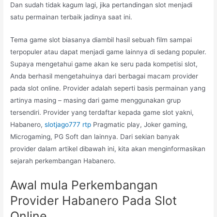
Dan sudah tidak kagum lagi, jika pertandingan slot menjadi
satu permainan terbaik jadinya saat ini.
Tema game slot biasanya diambil hasil sebuah film sampai
terpopuler atau dapat menjadi game lainnya di sedang populer.
Supaya mengetahui game akan ke seru pada kompetisi slot,
Anda berhasil mengetahuinya dari berbagai macam provider
pada slot online. Provider adalah seperti basis permainan yang
artinya masing – masing dari game menggunakan grup
tersendiri. Provider yang terdaftar kepada game slot yakni,
Habanero,
slotjago777 rtp
Pragmatic play, Joker gaming,
Microgaming, PG Soft dan lainnya. Dari sekian banyak
provider dalam artikel dibawah ini, kita akan menginformasikan
sejarah perkembangan Habanero.
Awal mula Perkembangan
Provider Habanero Pada Slot
Online