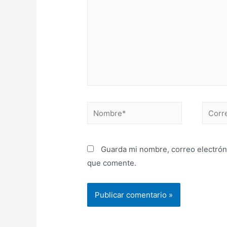
Guarda mi nombre, correo electrón
que comente.