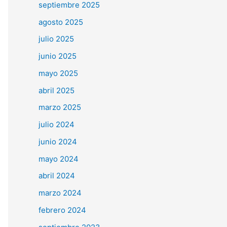
septiembre 2025
agosto 2025
julio 2025
junio 2025
mayo 2025
abril 2025
marzo 2025
julio 2024
junio 2024
mayo 2024
abril 2024
marzo 2024
febrero 2024