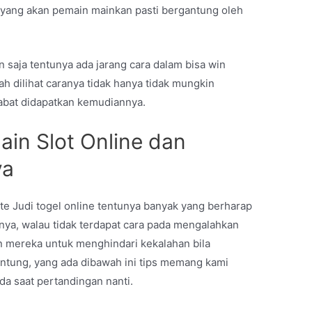
 yang akan pemain mainkan pasti bergantung oleh
saja tentunya ada jarang cara dalam bisa win
ah dilihat caranya tidak hanya tidak mungkin
habat didapatkan kemudiannya.
ain Slot Online dan
ya
e Judi togel online tentunya banyak yang berharap
nnya, walau tidak terdapat cara pada mengalahkan
n mereka untuk menghindari kekalahan bila
untung, yang ada dibawah ini tips memang kami
a saat pertandingan nanti.