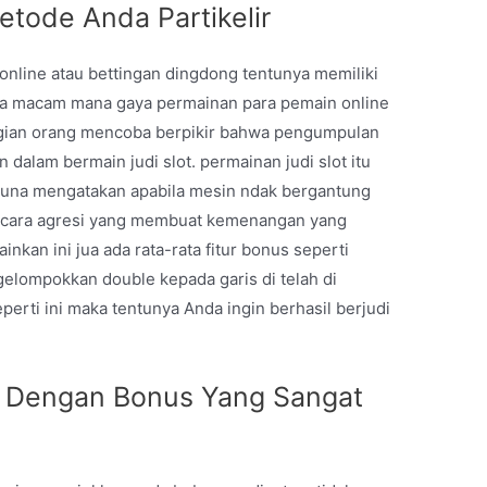
tode Anda Partikelir
 online atau bettingan dingdong tentunya memiliki
a macam mana gaya permainan para pemain online
agian orang mencoba berpikir bahwa pengumpulan
 dalam bermain judi slot. permainan judi slot itu
 guna mengatakan apabila mesin ndak bergantung
 cara agresi yang membuat kemenangan yang
kan ini jua ada rata-rata fitur bonus seperti
lompokkan double kepada garis di telah di
perti ini maka tentunya Anda ingin berhasil berjudi
n Dengan Bonus Yang Sangat