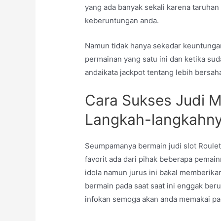
yang ada banyak sekali karena taruhan
keberuntungan anda.
Namun tidak hanya sekedar keuntungan 
permainan yang satu ini dan ketika sud
andaikata jackpot tentang lebih bersa
Cara Sukses Judi M
Langkah-langkahn
Seumpamanya bermain judi slot Roulett
favorit ada dari pihak beberapa pemai
idola namun jurus ini bakal memberika
bermain pada saat saat ini enggak ber
infokan semoga akan anda memakai pad