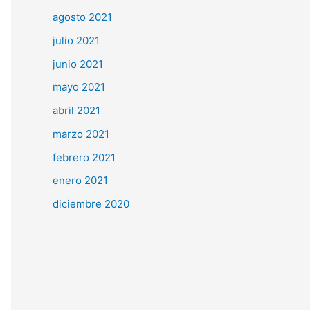
agosto 2021
julio 2021
junio 2021
mayo 2021
abril 2021
marzo 2021
febrero 2021
enero 2021
diciembre 2020