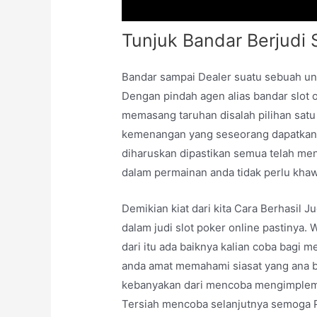
Tunjuk Bandar Berjudi 
Bandar sampai Dealer suatu sebuah un
Dengan pindah agen alias bandar slot o
memasang taruhan disalah pilihan satu
kemenangan yang seseorang dapatkan di
diharuskan dipastikan semua telah me
dalam permainan anda tidak perlu khaw
Demikian kiat dari kita Cara Berhasil 
dalam judi slot poker online pastinya
dari itu ada baiknya kalian coba bagi m
anda amat memahami siasat yang ana b
kebanyakan dari mencoba mengimpleme
Tersiah mencoba selanjutnya semoga 