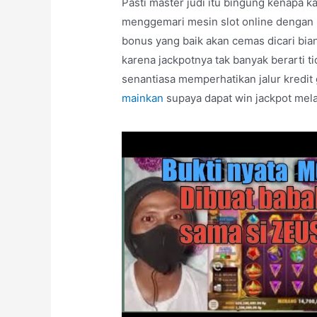
Pasti master judi itu bingung kenapa 
menggemari mesin slot online dengan p
bonus yang baik akan cemas dicari bian
karena jackpotnya tak banyak berarti ti
senantiasa memperhatikan jalur kredit
mainkan
supaya dapat win jackpot mel