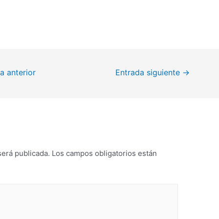
a anterior
Entrada siguiente
→
será publicada.
Los campos obligatorios están