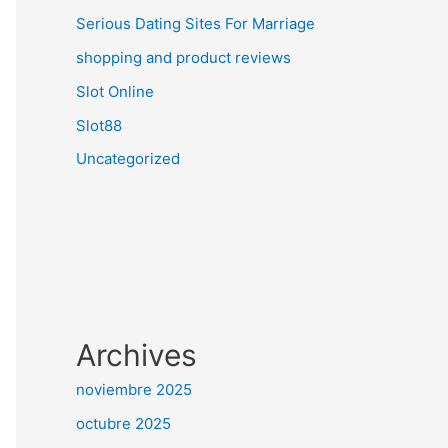
Serious Dating Sites For Marriage
shopping and product reviews
Slot Online
Slot88
Uncategorized
Archives
noviembre 2025
octubre 2025