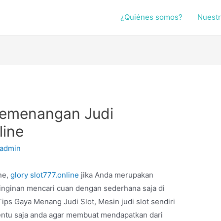
¿Quiénes somos?
Nuestr
kemenangan Judi
line
admin
ine,
glory slot777.online
jika Anda merupakan
nginan mencari cuan dengan sederhana saja di
ps Gaya Menang Judi Slot, Mesin judi slot sendiri
t tentu saja anda agar membuat mendapatkan dari