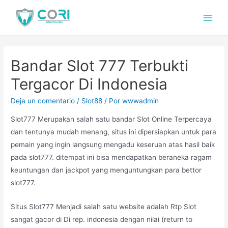
Bandar Slot 777 Terbukti
Tergacor Di Indonesia
Deja un comentario
/
Slot88
/ Por
wwwadmin
Slot777 Merupakan salah satu bandar Slot Online Terpercaya
dan tentunya mudah menang, situs ini dipersiapkan untuk para
pemain yang ingin langsung mengadu keseruan atas hasil baik
pada slot777. ditempat ini bisa mendapatkan beraneka ragam
keuntungan dan jackpot yang menguntungkan para bettor
slot777.
Situs Slot777 Menjadi salah satu website adalah Rtp Slot
sangat gacor di Di rep. indonesia dengan nilai (return to