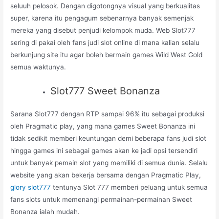
seluuh pelosok. Dengan digotongnya visual yang berkualitas
super, karena itu pengagum sebenarnya banyak semenjak
mereka yang disebut penjudi kelompok muda. Web Slot777
sering di pakai oleh fans judi slot online di mana kalian selalu
berkunjung site itu agar boleh bermain games Wild West Gold
semua waktunya.
Slot777 Sweet Bonanza
Sarana Slot777 dengan RTP sampai 96% itu sebagai produksi
oleh Pragmatic play, yang mana games Sweet Bonanza ini
tidak sedikit memberi keuntungan demi beberapa fans judi slot
hingga games ini sebagai games akan ke jadi opsi tersendiri
untuk banyak pemain slot yang memiliki di semua dunia. Selalu
website yang akan bekerja bersama dengan Pragmatic Play,
glory slot777
tentunya Slot 777 memberi peluang untuk semua
fans slots untuk memenangi permainan-permainan Sweet
Bonanza ialah mudah.