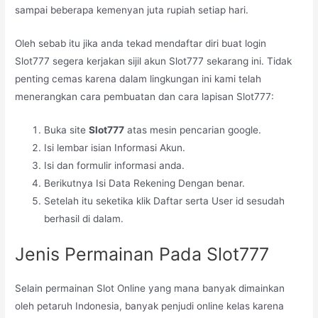
sampai beberapa kemenyan juta rupiah setiap hari.
Oleh sebab itu jika anda tekad mendaftar diri buat login
Slot777 segera kerjakan sijil akun Slot777 sekarang ini. Tidak
penting cemas karena dalam lingkungan ini kami telah
menerangkan cara pembuatan dan cara lapisan Slot777:
Buka site
Slot777
atas mesin pencarian google.
Isi lembar isian Informasi Akun.
Isi dan formulir informasi anda.
Berikutnya Isi Data Rekening Dengan benar.
Setelah itu seketika klik Daftar serta User id sesudah
berhasil di dalam.
Jenis Permainan Pada Slot777
Selain permainan Slot Online yang mana banyak dimainkan
oleh petaruh Indonesia, banyak penjudi online kelas karena