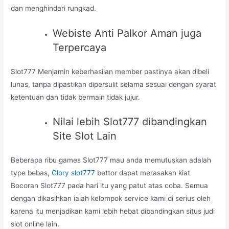
dan menghindari rungkad.
Webiste Anti Palkor Aman juga
Terpercaya
Slot777 Menjamin keberhasilan member pastinya akan dibeli
lunas, tanpa dipastikan dipersulit selama sesuai dengan syarat
ketentuan dan tidak bermain tidak jujur.
Nilai lebih Slot777 dibandingkan
Site Slot Lain
Beberapa ribu games Slot777 mau anda memutuskan adalah
type bebas,
Glory slot777
bettor dapat merasakan kiat
Bocoran Slot777 pada hari itu yang patut atas coba. Semua
dengan dikasihkan ialah kelompok service kami di serius oleh
karena itu menjadikan kami lebih hebat dibandingkan situs judi
slot online lain.