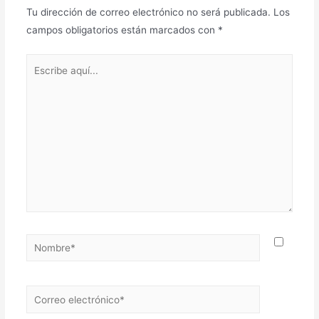
Tu dirección de correo electrónico no será publicada.
Los
campos obligatorios están marcados con
*