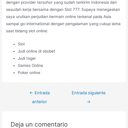
dengan provider tersohor yang sudah terkirim Indonesia dan
sesudah kerja bersama dengan Slot 777. Supaya menegaskan
saya urutkan perjudian bermain online terkenal pada Asia
sampai go-international dengan pengalaman yang cukup lama
saat bidang slot online.
Slot
Judi online di sbobet
Judi togel
Games Online
Poker online
←
Entrada
Entrada siguiente
anterior
→
Deja un comentario