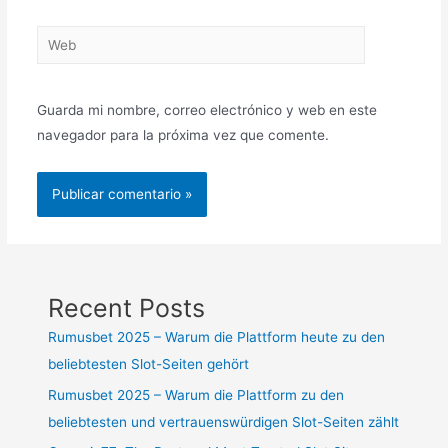
Guarda mi nombre, correo electrónico y web en este
navegador para la próxima vez que comente.
Recent Posts
Rumusbet 2025 – Warum die Plattform heute zu den
beliebtesten Slot-Seiten gehört
Rumusbet 2025 – Warum die Plattform zu den
beliebtesten und vertrauenswürdigen Slot-Seiten zählt