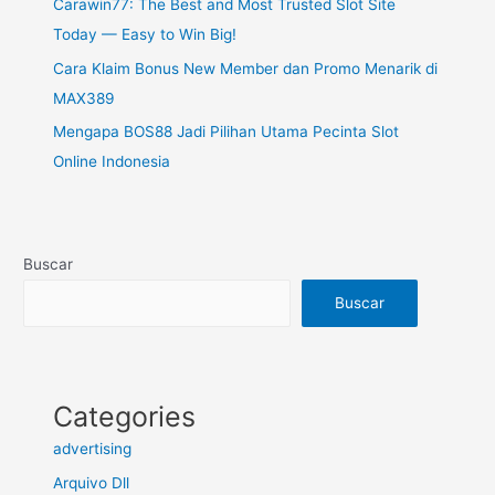
Carawin77: The Best and Most Trusted Slot Site
Today — Easy to Win Big!
Cara Klaim Bonus New Member dan Promo Menarik di
MAX389
Mengapa BOS88 Jadi Pilihan Utama Pecinta Slot
Online Indonesia
Buscar
Buscar
Categories
advertising
Arquivo Dll