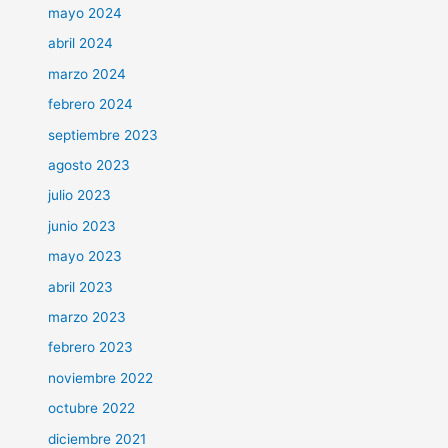
mayo 2024
abril 2024
marzo 2024
febrero 2024
septiembre 2023
agosto 2023
julio 2023
junio 2023
mayo 2023
abril 2023
marzo 2023
febrero 2023
noviembre 2022
octubre 2022
diciembre 2021