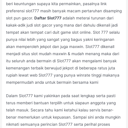
beri keuntungan supaya kita permainkan, pasalnya link
preferensi slot777 masih banyak macam pertaruhan disamping
slot pun gacor.
Daftar Slot777
adalah meterai turunan dari
kakak-adik judi slot gacor yang mana dari dahulu dikenali jadi
tempat akan tempat cari duit game slot online. Slot 777 selalu
punya nilai lebih yang sangat yang bagus yakni keringanan
akan memperoleh jekpot dan juga maxwin. Slot777 dikenall
menjadi situs slot mudah maxwin & mudah menang maka dari
itu seluruh anda bermain di Slot777 akan mengalami banyak
kemenangan terbaik berwujud jekpot di beberapa ratus juta
rupiah lewat web Slot777 yang punya winrate tinggi makanya
mempermudah anda untuk bermain bersama kami
Dalam Slot777 kami yakinkan pada saat lengkap serta pasti
terus memberi bantuan terpilih untuk siapaun anggota yang
telah masuk. Secara tahu kami ketahui kalau servis benar-
benar memerlukan untuk kepuasan. Sampai sini anda mungkin
nikmati semuanya perincian Slot777 serta perihal proses