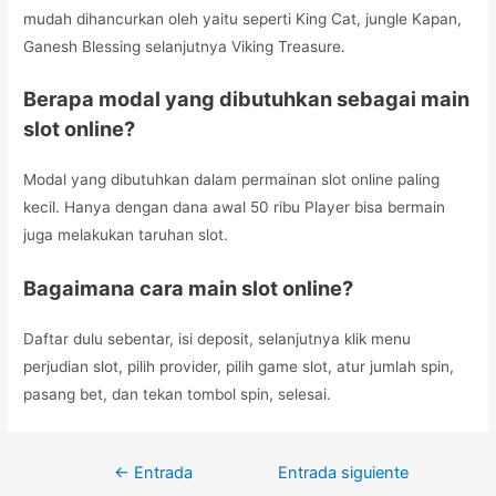
mudah dihancurkan oleh yaitu seperti King Cat, jungle Kapan,
Ganesh Blessing selanjutnya Viking Treasure.
Berapa modal yang dibutuhkan sebagai main
slot online?
Modal yang dibutuhkan dalam permainan slot online paling
kecil. Hanya dengan dana awal 50 ribu Player bisa bermain
juga melakukan taruhan slot.
Bagaimana cara main slot online?
Daftar dulu sebentar, isi deposit, selanjutnya klik menu
perjudian slot, pilih provider, pilih game slot, atur jumlah spin,
pasang bet, dan tekan tombol spin, selesai.
←
Entrada
Entrada siguiente