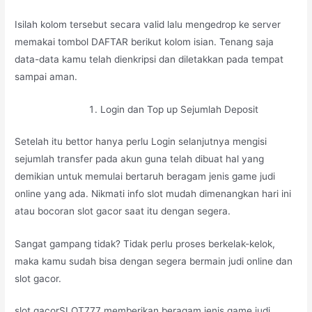
Isilah kolom tersebut secara valid lalu mengedrop ke server
memakai tombol DAFTAR berikut kolom isian. Tenang saja
data-data kamu telah dienkripsi dan diletakkan pada tempat
sampai aman.
Login dan Top up Sejumlah Deposit
Setelah itu bettor hanya perlu Login selanjutnya mengisi
sejumlah transfer pada akun guna telah dibuat hal yang
demikian untuk memulai bertaruh beragam jenis game judi
online yang ada. Nikmati info slot mudah dimenangkan hari ini
atau bocoran slot gacor saat itu dengan segera.
Sangat gampang tidak? Tidak perlu proses berkelak-kelok,
maka kamu sudah bisa dengan segera bermain judi online dan
slot gacor.
slot gacorSLOT777 memberikan beragam jenis game judi