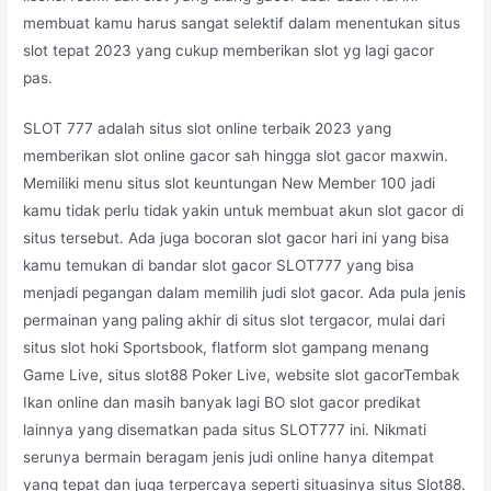
membuat kamu harus sangat selektif dalam menentukan situs
slot tepat 2023 yang cukup memberikan slot yg lagi gacor
pas.
SLOT 777 adalah situs slot online terbaik 2023 yang
memberikan slot online gacor sah hingga slot gacor maxwin.
Memiliki menu situs slot keuntungan New Member 100 jadi
kamu tidak perlu tidak yakin untuk membuat akun slot gacor di
situs tersebut. Ada juga bocoran slot gacor hari ini yang bisa
kamu temukan di bandar slot gacor SLOT777 yang bisa
menjadi pegangan dalam memilih judi slot gacor. Ada pula jenis
permainan yang paling akhir di situs slot tergacor, mulai dari
situs slot hoki Sportsbook, flatform slot gampang menang
Game Live, situs slot88 Poker Live, website slot gacorTembak
Ikan online dan masih banyak lagi BO slot gacor predikat
lainnya yang disematkan pada situs SLOT777 ini. Nikmati
serunya bermain beragam jenis judi online hanya ditempat
yang tepat dan juga terpercaya seperti situasinya situs Slot88.