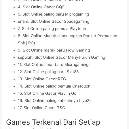
4. Slot Online Gacor CQ9
5. Slot Online paling baru Microgaming
enam. Slot Online Gacor Spadegaming
7. Slot Online paling pemula Playtech
8. Slot Online Mudah dimenangkan Pocket Permainan
Soft( PG)
9. Slot Online marak baru Flow Gaming
sepuluh. Slot Online Gacor Menyeluruh Gaming
11. Slot Online amat baru Microgaming
12. Slot Online paling baru Slot88
13. Slot Online Gacor RTG
14. Slot Online paling pemula Onetouch
15. Slot Online Gacor Play’ n Go
16. Slot Online paling setelahnya Live22
17. Slot Online Gacor TSG
Games Terkenal Dari Setiap