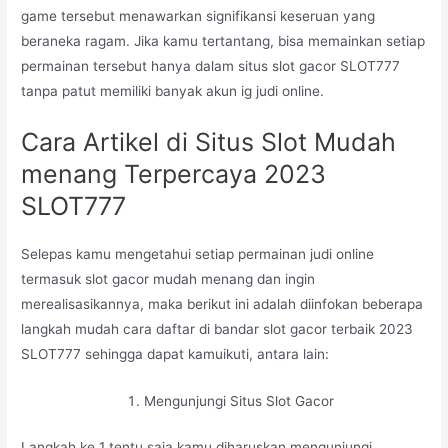
game tersebut menawarkan signifikansi keseruan yang
beraneka ragam. Jika kamu tertantang, bisa memainkan setiap
permainan tersebut hanya dalam situs slot gacor SLOT777
tanpa patut memiliki banyak akun ig judi online.
Cara Artikel di Situs Slot Mudah
menang Terpercaya 2023
SLOT777
Selepas kamu mengetahui setiap permainan judi online
termasuk slot gacor mudah menang dan ingin
merealisasikannya, maka berikut ini adalah diinfokan beberapa
langkah mudah cara daftar di bandar slot gacor terbaik 2023
SLOT777 sehingga dapat kamuikuti, antara lain:
Mengunjungi Situs Slot Gacor
Langkah ke 1 tentu saja kamu diharuskan mengunjungi