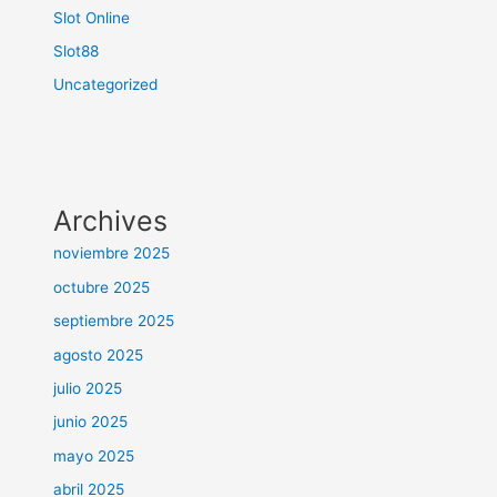
Slot Online
Slot88
Uncategorized
Archives
noviembre 2025
octubre 2025
septiembre 2025
agosto 2025
julio 2025
junio 2025
mayo 2025
abril 2025