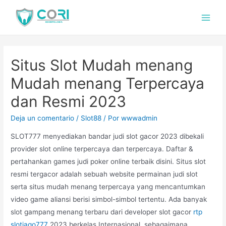
Situs Slot Mudah menang
Mudah menang Terpercaya
dan Resmi 2023
Deja un comentario
/
Slot88
/ Por
wwwadmin
SLOT777 menyediakan bandar judi slot gacor 2023 dibekali
provider slot online terpercaya dan terpercaya. Daftar &
pertahankan games judi poker online terbaik disini. Situs slot
resmi tergacor adalah sebuah website permainan judi slot
serta situs mudah menang terpercaya yang mencantumkan
video game aliansi berisi simbol-simbol tertentu. Ada banyak
slot gampang menang terbaru dari developer slot gacor
rtp
slotjago777
2023 berkelas Internasional, sebagaimana