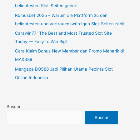
beliebtesten Slot-Seiten gehört
Rumusbet 2025 – Warum die Plattform zu den
beliebtesten und vertrauenswürdigen Slot-Seiten zählt
Carawin77: The Best and Most Trusted Slot Site
Today — Easy to Win Big!
Cara Klaim Bonus New Member dan Promo Menarik di
MAX389
Mengapa BOS88 Jadi Pilihan Utama Pecinta Slot
Online Indonesia
Buscar
Buscar