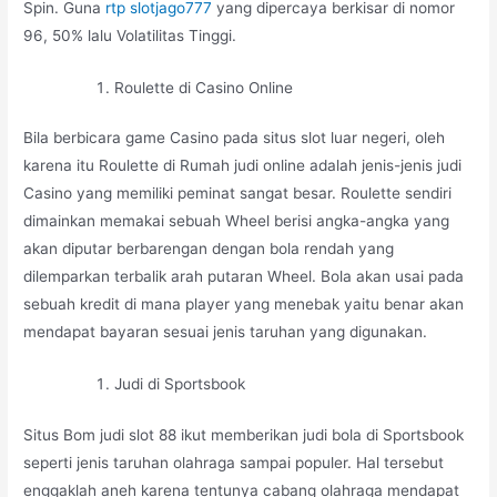
Spin. Guna
rtp slotjago777
yang dipercaya berkisar di nomor
96, 50% lalu Volatilitas Tinggi.
Roulette di Casino Online
Bila berbicara game Casino pada situs slot luar negeri, oleh
karena itu Roulette di Rumah judi online adalah jenis-jenis judi
Casino yang memiliki peminat sangat besar. Roulette sendiri
dimainkan memakai sebuah Wheel berisi angka-angka yang
akan diputar berbarengan dengan bola rendah yang
dilemparkan terbalik arah putaran Wheel. Bola akan usai pada
sebuah kredit di mana player yang menebak yaitu benar akan
mendapat bayaran sesuai jenis taruhan yang digunakan.
Judi di Sportsbook
Situs Bom judi slot 88 ikut memberikan judi bola di Sportsbook
seperti jenis taruhan olahraga sampai populer. Hal tersebut
enggaklah aneh karena tentunya cabang olahraga mendapat