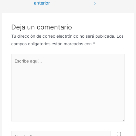
anterior
→
Deja un comentario
Tu dirección de correo electrónico no será publicada.
Los
campos obligatorios están marcados con
*