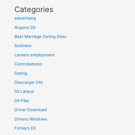
Categories
advertising
Arquivo Dll
Best Marriage Dating Sites
business
careers employment
Controladores
Dating
Descargar Dlls
Dll Lataus
Dll-Filer
Driver Download
Drivers Windows
Fichiers Dll