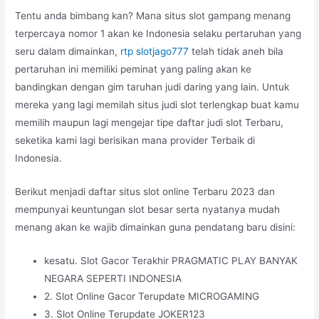
Tentu anda bimbang kan? Mana situs slot gampang menang
terpercaya nomor 1 akan ke Indonesia selaku pertaruhan yang
seru dalam dimainkan,
rtp slotjago777
telah tidak aneh bila
pertaruhan ini memiliki peminat yang paling akan ke
bandingkan dengan gim taruhan judi daring yang lain. Untuk
mereka yang lagi memilah situs judi slot terlengkap buat kamu
memilih maupun lagi mengejar tipe daftar judi slot Terbaru,
seketika kami lagi berisikan mana provider Terbaik di
Indonesia.
Berikut menjadi daftar situs slot online Terbaru 2023 dan
mempunyai keuntungan slot besar serta nyatanya mudah
menang akan ke wajib dimainkan guna pendatang baru disini:
kesatu. Slot Gacor Terakhir PRAGMATIC PLAY BANYAK
NEGARA SEPERTI INDONESIA
2. Slot Online Gacor Terupdate MICROGAMING
3. Slot Online Terupdate JOKER123