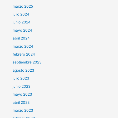
marzo 2025
julio 2024
junio 2024
mayo 2024
abril 2024
marzo 2024
febrero 2024
septiembre 2023
agosto 2023
julio 2023
junio 2023
mayo 2023
abril 2023
marzo 2023