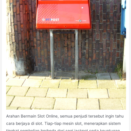
Arahan Bermain Slot Online, semua penjudi tersebut ingin tahu
cara berjaya di slot. Tiap-tiap mesin slot, menerapkan sistem
tingkat pembelian berbeda dari segi jackpot serta keuntugan.