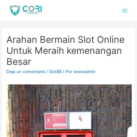
Arahan Bermain Slot Online
Untuk Meraih kemenangan
Besar
Deja un comentario
/
Slot88
/ Por
wwwadmin