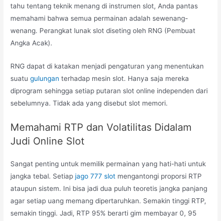
tahu tentang teknik menang di instrumen slot, Anda pantas
memahami bahwa semua permainan adalah sewenang-
wenang. Perangkat lunak slot diseting oleh RNG (Pembuat
Angka Acak).
RNG dapat di katakan menjadi pengaturan yang menentukan
suatu
gulungan
terhadap mesin slot. Hanya saja mereka
diprogram sehingga setiap putaran slot online independen dari
sebelumnya. Tidak ada yang disebut slot memori.
Memahami RTP dan Volatilitas Didalam
Judi Online Slot
Sangat penting untuk memilik permainan yang hati-hati untuk
jangka tebal. Setiap
jago 777 slot
mengantongi proporsi RTP
ataupun sistem. Ini bisa jadi dua puluh teoretis jangka panjang
agar setiap uang memang dipertaruhkan. Semakin tinggi RTP,
semakin tinggi. Jadi, RTP 95% berarti gim membayar 0, 95