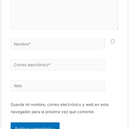
Guarda mi nombre, correo electrónico y web en este
navegador para la próxima vez que comente.