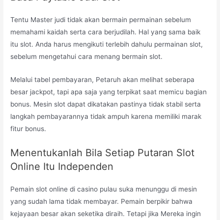
Tentu Master judi tidak akan bermain permainan sebelum
memahami kaidah serta cara berjudilah. Hal yang sama baik
itu slot. Anda harus mengikuti terlebih dahulu permainan slot,
sebelum mengetahui cara menang bermain slot.
Melalui tabel pembayaran, Petaruh akan melihat seberapa
besar jackpot, tapi apa saja yang terpikat saat memicu bagian
bonus. Mesin slot dapat dikatakan pastinya tidak stabil serta
langkah pembayarannya tidak ampuh karena memiliki marak
fitur bonus.
Menentukanlah Bila Setiap Putaran Slot
Online Itu Independen
Pemain slot online di casino pulau suka menunggu di mesin
yang sudah lama tidak membayar. Pemain berpikir bahwa
kejayaan besar akan seketika diraih. Tetapi jika Mereka ingin