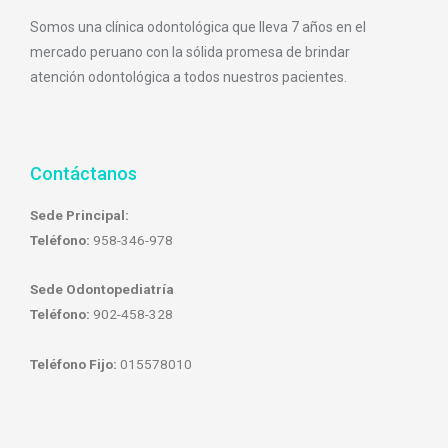
Somos una clínica odontológica que lleva 7 años en el
mercado peruano con la sólida promesa de brindar
atención odontológica a todos nuestros pacientes.
Contáctanos
Sede Principal:
Teléfono:
958-346-978
Sede Odontopediatría
Teléfono:
902-458-328
Teléfono Fijo:
015578010