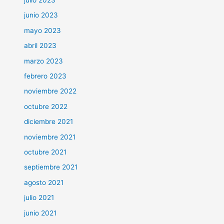
julio 2023
junio 2023
mayo 2023
abril 2023
marzo 2023
febrero 2023
noviembre 2022
octubre 2022
diciembre 2021
noviembre 2021
octubre 2021
septiembre 2021
agosto 2021
julio 2021
junio 2021