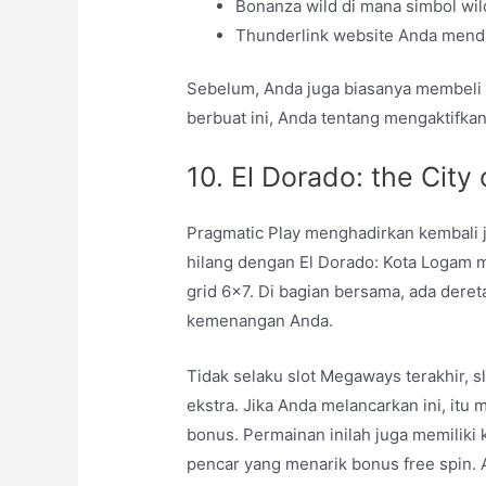
Bonanza wild di mana simbol wi
Thunderlink website Anda menda
Sebelum, Anda juga biasanya membeli f
berbuat ini, Anda tentang mengaktifkan 
10. El Dorado: the City
Pragmatic Play menghadirkan kembali 
hilang dengan El Dorado: Kota Logam mu
grid 6×7. Di bagian bersama, ada dere
kemenangan Anda.
Tidak selaku slot Megaways terakhir,
ekstra. Jika Anda melancarkan ini, i
bonus. Permainan inilah juga memiliki 
pencar yang menarik bonus free spin.