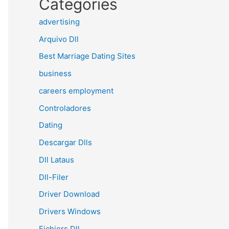
Categories
advertising
Arquivo Dll
Best Marriage Dating Sites
business
careers employment
Controladores
Dating
Descargar Dlls
Dll Lataus
Dll-Filer
Driver Download
Drivers Windows
Fichiers Dll