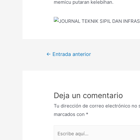
memicu putaran kelebihan.
←
Entrada anterior
Deja un comentario
Tu dirección de correo electrónico no 
marcados con
*