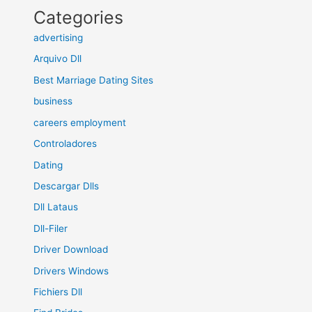
Categories
advertising
Arquivo Dll
Best Marriage Dating Sites
business
careers employment
Controladores
Dating
Descargar Dlls
Dll Lataus
Dll-Filer
Driver Download
Drivers Windows
Fichiers Dll