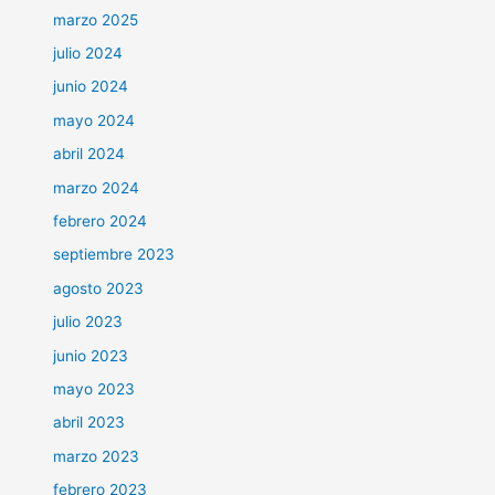
marzo 2025
julio 2024
junio 2024
mayo 2024
abril 2024
marzo 2024
febrero 2024
septiembre 2023
agosto 2023
julio 2023
junio 2023
mayo 2023
abril 2023
marzo 2023
febrero 2023