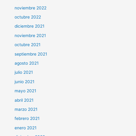
noviembre 2022
octubre 2022
diciembre 2021
noviembre 2021
octubre 2021
septiembre 2021
agosto 2021
julio 2021
junio 2021
mayo 2021
abril 2021
marzo 2021
febrero 2021
enero 2021