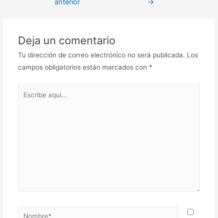
anterior
→
Deja un comentario
Tu dirección de correo electrónico no será publicada.
Los
campos obligatorios están marcados con
*