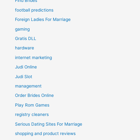
Find Brides
football predictions
Foreign Ladies For Marriage
gaming
Gratis DLL
hardware
internet marketing
Judi Online
Judi Slot
management
Order Brides Online
Play Rom Games
registry cleaners
Serious Dating Sites For Marriage
shopping and product reviews