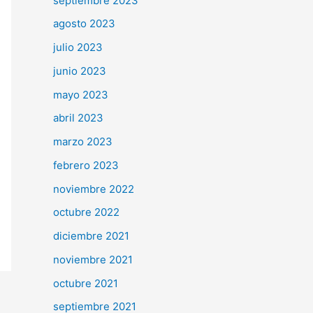
septiembre 2023
agosto 2023
julio 2023
junio 2023
mayo 2023
abril 2023
marzo 2023
febrero 2023
noviembre 2022
octubre 2022
diciembre 2021
noviembre 2021
octubre 2021
septiembre 2021