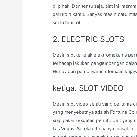
di pihak. Dan tentu saja, alat ini ‘me
dari koin kamu. Banyak mesin baru mas
serta tombol.
2. ELECTRIC SLOTS
Mesin slot terjelak elektromekanis pe
terhadap lakukan pengembangan dalam 
Honey dan pembayaran otomatis kejaya
ketiga. SLOT VIDEO
Mesin slot video sejati yang pertama 
yang menyebutnya adalah Fortune Coin.
siap pakai kekuatan penuh. Unit yang m
Las Vegas. Setelah itu hanya masalah 
menghubungkan banyak permainan di be