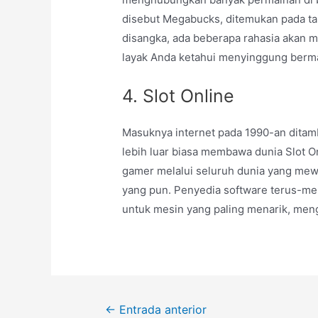
disebut Megabucks, ditemukan pada ta
disangka, ada beberapa rahasia akan me
layak Anda ketahui menyinggung berma
4. Slot Online
Masuknya internet pada 1990-an ditam
lebih luar biasa membawa dunia Slot On
gamer melalui seluruh dunia yang mew
yang pun. Penyedia software terus-m
untuk mesin yang paling menarik, meng
←
Entrada anterior