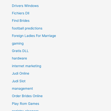
Drivers Windows
Fichiers Dll
Find Brides
football predictions
Foreign Ladies For Marriage
gaming
Gratis DLL
hardware
internet marketing
Judi Online
Judi Slot
management
Order Brides Online
Play Rom Games