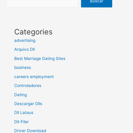
Buscar
Categories
advertising
Arquivo Dll
Best Marriage Dating Sites
business
careers employment
Controladores
Dating
Descargar Dlls
Dll Lataus
Dll-Filer
Driver Download