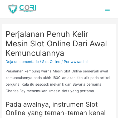
Perjalanan Penuh Kelir
Mesin Slot Online Dari Awal
Kemunculannya
Deja un comentario
/
Slot Online
/ Por
wwwadmin
Perjalanan kembung warna Mesin Slot Online semenjak awal
kemunculannya pada akhir 1800-an akan kita ulik pada artikel
berguna. Kala itu sesosok mekanik dari Bavaria bernama
Charles Fey menemukan «mesin slot» yang pertama.
Pada awalnya, instrumen Slot
Online yang teman-teman kenal