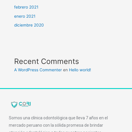
febrero 2021
enero 2021
diciembre 2020
Recent Comments
A WordPress Commenter
en
Hello world!
Somos una clínica odontológica que lleva 7 años en el
mercado peruano con la sólida promesa de brindar