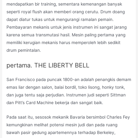
mendapatkan bir training, sementara kemenangan banyak
seperti royal flush akan memberi orang cerutu. Drum doang
dapat diatur tukas untuk mengurangi ramalan pemain.
Pembayaran mekanis untuk jenis instrumen ini sangat jarang
karena semua transmutasi hasil. Mesin paling pertama yang
memiliki kerugian mekanis harus memperoleh lebih sedikit
drum pemintalan.
pertama. THE LIBERTY BELL
San Francisco pada puncak 1800-an adalah penangkis demam
emas liar dengan salon, balai bordil, toko lisong, honky tonk,
dan juga tentu saja perjudian. Instrumen judi seperti Sittman
dan Pitt’s Card Machine bekerja dan sangat baik.
Pada saat itu, sesosok mekanik Bavaria bersimbol Charles Fey
kemungkinan melihat potensi mesin judi dan pada ruang
bawah pasir gedung apartemennya terhadap Berkeley,