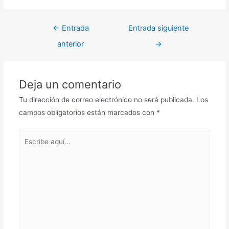
←
Entrada
Entrada siguiente
anterior
→
Deja un comentario
Tu dirección de correo electrónico no será publicada.
Los
campos obligatorios están marcados con
*