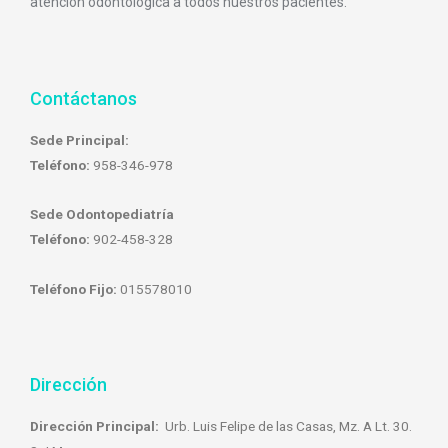
atención odontológica a todos nuestros pacientes.
Contáctanos
Sede Principal:
Teléfono:
958-346-978
Sede Odontopediatría
Teléfono:
902-458-328
Teléfono Fijo:
015578010
Dirección
Dirección Principal:
Urb. Luis Felipe de las Casas, Mz. A Lt. 30.