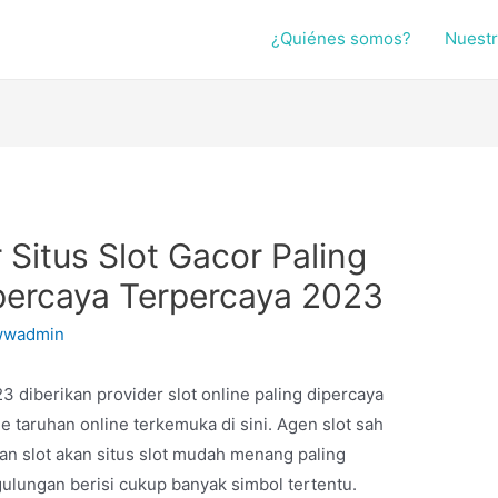
¿Quiénes somos?
Nuestr
 Situs Slot Gacor Paling
percaya Terpercaya 2023
wadmin
 diberikan provider slot online paling dipercaya
e taruhan online terkemuka di sini. Agen slot sah
an slot akan situs slot mudah menang paling
ulungan berisi cukup banyak simbol tertentu.