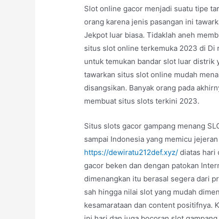
Slot online gacor menjadi suatu tipe t
orang karena jenis pasangan ini tawar
Jekpot luar biasa. Tidaklah aneh mem
situs slot online terkemuka 2023 di D
untuk temukan bandar slot luar distrik 
tawarkan situs slot online mudah menan
disangsikan. Banyak orang pada akhirn
membuat situs slots terkini 2023.
Situs slots gacor gampang menang SLOT
sampai Indonesia yang memicu jejeran 
https://dewiratu212def.xyz/
diatas hari
gacor beken dan dengan patokan Inter
dimenangkan itu berasal segera dari 
sah hingga nilai slot yang mudah dimen
kesamarataan dan content positifnya.
ini hari dan juga bocoran slot gampang 