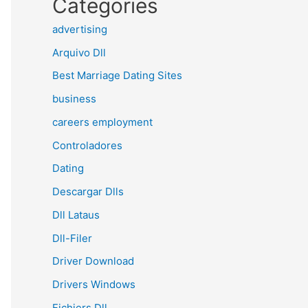
Categories
advertising
Arquivo Dll
Best Marriage Dating Sites
business
careers employment
Controladores
Dating
Descargar Dlls
Dll Lataus
Dll-Filer
Driver Download
Drivers Windows
Fichiers Dll