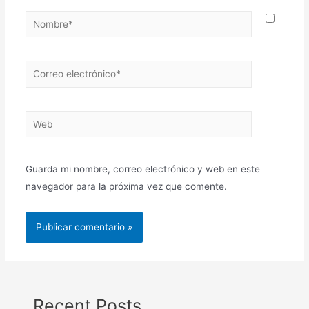
Guarda mi nombre, correo electrónico y web en este
navegador para la próxima vez que comente.
Recent Posts