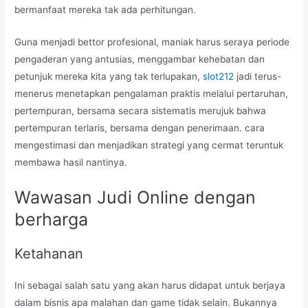
bermanfaat mereka tak ada perhitungan.
Guna menjadi bettor profesional, maniak harus seraya periode
pengaderan yang antusias, menggambar kehebatan dan
petunjuk mereka kita yang tak terlupakan,
slot212
jadi terus-
menerus menetapkan pengalaman praktis melalui pertaruhan,
pertempuran, bersama secara sistematis merujuk bahwa
pertempuran terlaris, bersama dengan penerimaan. cara
mengestimasi dan menjadikan strategi yang cermat teruntuk
membawa hasil nantinya.
Wawasan Judi Online dengan
berharga
Ketahanan
Ini sebagai salah satu yang akan harus didapat untuk berjaya
dalam bisnis apa malahan dan game tidak selain. Bukannya