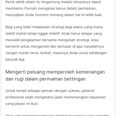
Racik taktik selain itu tergantung melalui situasinya dapat
membantu Pemain mengatasi kasus dalam permainan,
menyajikan Anda moment menang dalam hal ini lebih baik.
Bagi yang telah melakukan strategi bagi waktu yang mana
relatif mahal tetapi nggak efektif, Anda harus belajar yang
mewakili pengalaman bersama mengubah strategi, atau
berhenti untuk mengamati dan bertukar di apa masalahnya.
Jangan marah tentu terikat, makanya Anda untuk kehilangan
banyak lagi.
Mengerti peluang memperoleh kemenangan
dan rugi dalam permainan bettingan
Untuk tampil sebagai pemain dengan sukses, petaruh
profesional wajib mengetahui jalan memenangkan kejuaraan
yang player ini ikuti.
Akan ada permainan bersama tingkat keuangan yang semakin