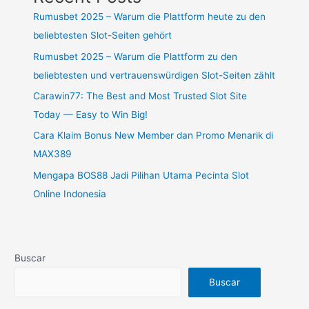
Rumusbet 2025 – Warum die Plattform heute zu den
beliebtesten Slot-Seiten gehört
Rumusbet 2025 – Warum die Plattform zu den
beliebtesten und vertrauenswürdigen Slot-Seiten zählt
Carawin77: The Best and Most Trusted Slot Site
Today — Easy to Win Big!
Cara Klaim Bonus New Member dan Promo Menarik di
MAX389
Mengapa BOS88 Jadi Pilihan Utama Pecinta Slot
Online Indonesia
Buscar
Buscar