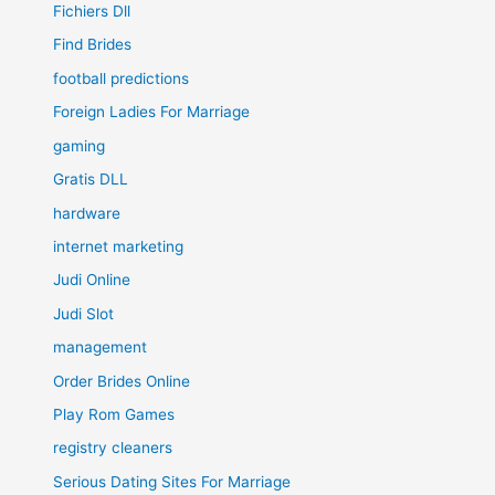
Fichiers Dll
Find Brides
football predictions
Foreign Ladies For Marriage
gaming
Gratis DLL
hardware
internet marketing
Judi Online
Judi Slot
management
Order Brides Online
Play Rom Games
registry cleaners
Serious Dating Sites For Marriage