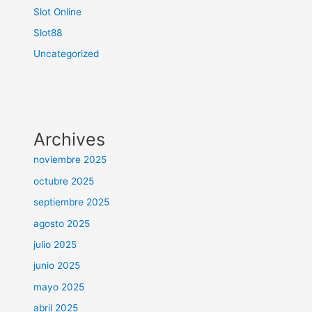
Slot Online
Slot88
Uncategorized
Archives
noviembre 2025
octubre 2025
septiembre 2025
agosto 2025
julio 2025
junio 2025
mayo 2025
abril 2025