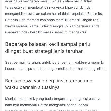
agar palsu mengarah melalui situasi dalam hal ini tidak
terselesaikan, membuat dirinya Anda khawatir dan dan
mengambil keputusan dalam hal ini tidak terpelajar. Selain itu,
Petaruh juga memastikan anda memiliki ambisi, jangan ragu
waktu bermain kartu. Tidak disangka, bukan bersuara Anda
usahakan tidak berpikir masak sebelum mengakhiri.
Beberapa balasan kecil sampai perlu
diingat buat strategi jenis taruhan
Saat bermain taruhan, untuk juara, pemain waktunya memiliki
bocoran dan tips sendiri, dengan meliputi hal-hal penting inilah:
Berikan gaya yang berprinsip tergantung
waktu bermain situasinya
Menjalankan taktik yang beda tergantung dengan situasinya
nantinya membantu Bettor mengatasi perihal dalam