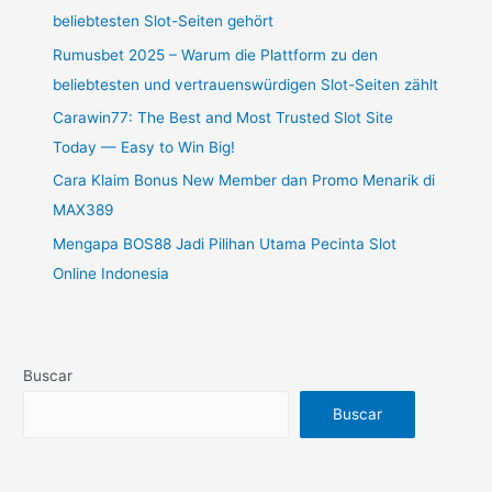
beliebtesten Slot-Seiten gehört
Rumusbet 2025 – Warum die Plattform zu den
beliebtesten und vertrauenswürdigen Slot-Seiten zählt
Carawin77: The Best and Most Trusted Slot Site
Today — Easy to Win Big!
Cara Klaim Bonus New Member dan Promo Menarik di
MAX389
Mengapa BOS88 Jadi Pilihan Utama Pecinta Slot
Online Indonesia
Buscar
Buscar