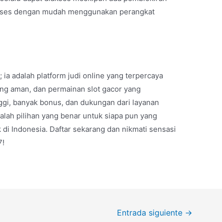
 diakses dengan mudah menggunakan perangkat
; ia adalah platform judi online yang terpercaya
ng aman, dan permainan slot gacor yang
i, banyak bonus, dan dukungan dari layanan
alah pilihan yang benar untuk siapa pun yang
 di Indonesia. Daftar sekarang dan nikmati sensasi
7!
Entrada siguiente
→