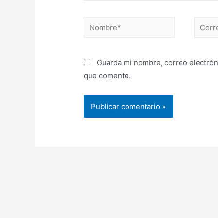
Guarda mi nombre, correo electrón
que comente.