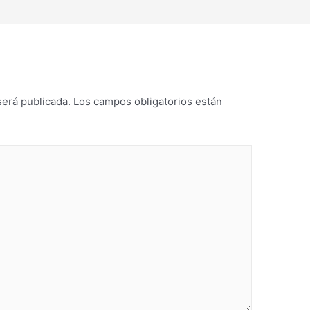
será publicada.
Los campos obligatorios están