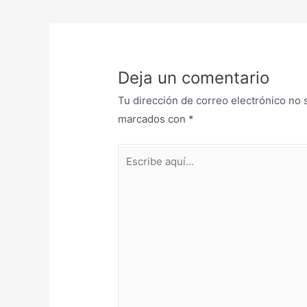
Deja un comentario
Tu dirección de correo electrónico no 
marcados con
*