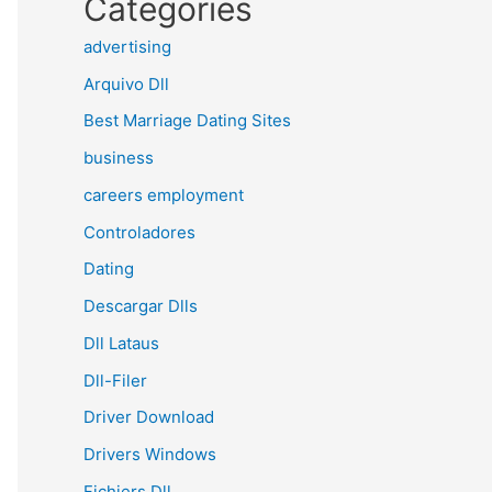
Categories
advertising
Arquivo Dll
Best Marriage Dating Sites
business
careers employment
Controladores
Dating
Descargar Dlls
Dll Lataus
Dll-Filer
Driver Download
Drivers Windows
Fichiers Dll