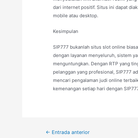
dari internet positif. Situs ini dapat
mobile atau desktop.
Kesimpulan
SIP777 bukanlah situs slot online biasa
dengan layanan menyeluruh, sistem ya
menguntungkan. Dengan RTP yang tingg
pelanggan yang profesional, SIP777 ad
mencari pengalaman judi online terbaik
kemenangan setiap hari dengan SIP77
←
Entrada anterior