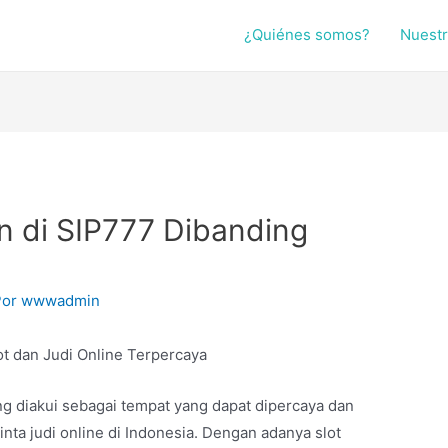
¿Quiénes somos?
Nuestr
n di SIP777 Dibanding
Por
wwwadmin
ot dan Judi Online Terpercaya
ng diakui sebagai tempat yang dapat dipercaya dan
nta judi online di Indonesia. Dengan adanya slot