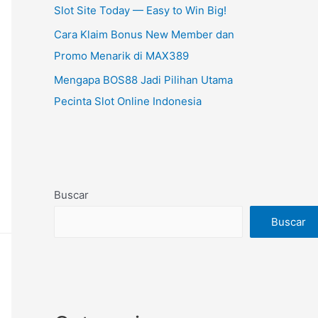
Slot Site Today — Easy to Win Big!
Cara Klaim Bonus New Member dan
Promo Menarik di MAX389
Mengapa BOS88 Jadi Pilihan Utama
Pecinta Slot Online Indonesia
Buscar
Buscar