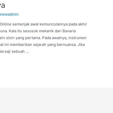
ya
wwwadmin
 Online semenjak awal kemunculannya pada akhir
guna. Kala itu sesosok mekanik dari Bavaria
n slot» yang pertama. Pada awalnya, instrumen
at ini memberikan sejarah yang bernuansa. Jika
 tersaji sebuah …