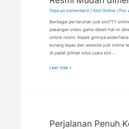
Deja un comentario
/
Slot Online
/ Por
Berbagai pertaruhan judi slot777 onli
pasangan video game dalam hal ini dik
online resmi. Aspek gimnya sederhan
kurang lepas dari website judi online 
di padat pilihan situs juara slot …
Leer más »
Perjalanan Penuh Ke