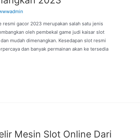
wwwadmin
ne resmi gacor 2023 merupakan salah satu jenis
embangkan oleh pembekal game judi kaisar slot
a dan mudah dimenangkan. Kesedapan slot resmi
terpercaya dan banyak permainan akan ke tersedia
lir Mesin Slot Online Dari