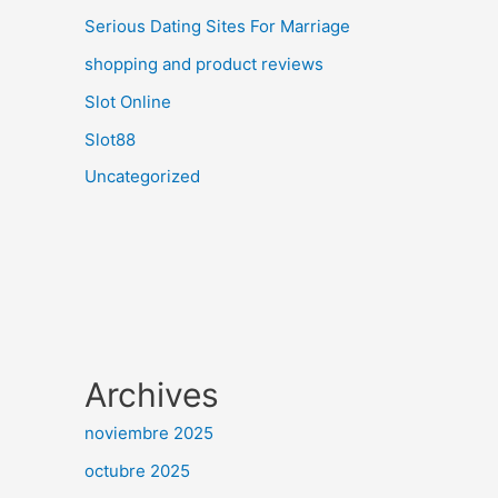
Serious Dating Sites For Marriage
shopping and product reviews
Slot Online
Slot88
Uncategorized
Archives
noviembre 2025
octubre 2025