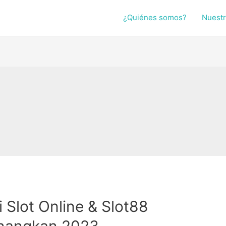
¿Quiénes somos?
Nuestr
 Slot Online & Slot88
nangkan 2023