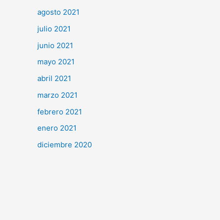
agosto 2021
julio 2021
junio 2021
mayo 2021
abril 2021
marzo 2021
febrero 2021
enero 2021
diciembre 2020